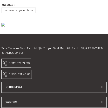
Bu ürüne benzer farklı alternatifler olmalı.
Etiketler :
pvc karo banyo kaplama
Gönder
Tink Tasarım San. Tic. Ltd. Şti. Turgut Özal Mah. 67. Sk. No:32/A ESENYURT/
İSTANBUL 34513
0 212 876 74 20
0 530 321 45 83
Tink Kendinden Yapışkanlı Çocuk Desenli Dekoratif Mini Pvc Karo Kaplama
KURUMSAL
600,00 TL
450,00 TL KDV Dahil
YARDIM