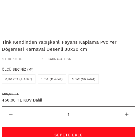
Tink Kendinden Yapışkanlı Fayans Kaplama Pvc Yer
Döşemesi Karnaval Desenli 30x30 cm
STOK KODU
KARNAVALDSN
ÖLÇÜ SEÇİNİZ (M²)
0,36 m2 (4 Adet)
1 m2 (11 Adet)
5 m2 (56 Adet)
600,00 TL
450,00 TL KDV Dahil
SEPETE EKLE