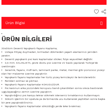
Ürün Bilgisi
ÜRÜN BİLGİLERİ
30x30cm Desenli Yapışkanlı Fayans Kaplama;
Ustaya ihtiyaç duymadan, kırmadan dökmeden yaşam alanlarınızı yeniden
yaratın.
Desenli yapışkanlı pvc karo kaplamalar sticker, folyo veya etiket değildir.
0,5 mm. KALINLIKTA, çevre dostu pvc üzerine UV baskı yapılarak Türkiye'de
üretilmiştir.
Seramik, fayans, mdf-lam, laminant parke, metal, mermer gibi pürüzsüz yüzeyi
olan her malzeme üzerine yapıştırılır.
Yapışkanlı fayans kaplamalar her türlü yüzey temizleyici ile temizlenebilir.
Renkleri solmaz ve çıkmaz.
Yapışkanlı Fayans Kaplamalar KOKUSUZDUR.
Pvc karonun arka yüzündeki koruyucu bandı çıkardıktan sonra sıkıca bastırarak
uygulayacağınız zemin üzerine yapıştırın.
Yapıştırdığınız pvc karoyu tekrar sökmek isterseniz tırnaklarınızı kullanmayın.
Söküm işlemini bir spatula ya da tornavida ucu kullanarak yaptıktan sonra başka
bir yere yapıştırabilirsiniz.
Yapışkanlı Fayans Kaplamalar söküldüğü yerde leke bırakmaz.