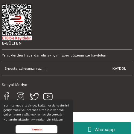
Tink Kendinden Yapışkanlı Fayans Kaplama Pvc Yer Döşemesi Karnaval Dese
600,00 TL
450,00 TL KDV Dahil
E-BÜLTEN
Yeniliklerden haberdar olmak için haber bültenimize kaydolun
KAYDOL
Sosyal Medya
Bu internet sitesinde, kullanıcı deneyimini
geliştirmek ve internet sitesinin verimli
Tink 3D Duvar Paneli Boyanabilir Dekota 60x120 cm Yaprak Desenli
çalışmasını sağlamak amacıyla çerezler
kullanılmaktadır.
Ayrıntılar için tıklayın
1.100,00 TL
Tüm Hakları Saklıdır. © TINK
950,00 TL KDV Dahil
Whatsapp
Tamam