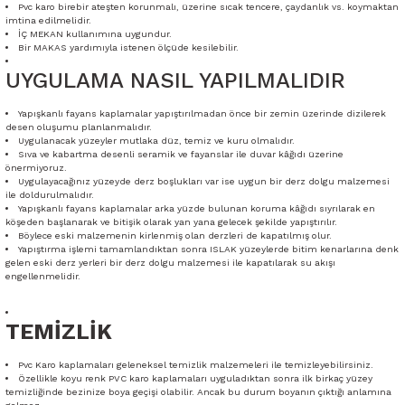
Pvc karo birebir ateşten korunmalı, üzerine sıcak tencere, çaydanlık vs. koymaktan
imtina edilmelidir.
İÇ MEKAN kullanımına uygundur.
Bir MAKAS yardımıyla istenen ölçüde kesilebilir.
UYGULAMA NASIL YAPILMALIDIR
Yapışkanlı fayans kaplamalar yapıştırılmadan önce bir zemin üzerinde dizilerek
desen oluşumu planlanmalıdır.
Uygulanacak yüzeyler mutlaka düz, temiz ve kuru olmalıdır.
Sıva ve kabartma desenli seramik ve fayanslar ile duvar kâğıdı üzerine
önermiyoruz.
Uygulayacağınız yüzeyde derz boşlukları var ise uygun bir derz dolgu malzemesi
ile doldurulmalıdır.
Yapışkanlı fayans kaplamalar arka yüzde bulunan koruma kâğıdı sıyrılarak en
köşeden başlanarak ve bitişik olarak yan yana gelecek şekilde yapıştırılır.
Böylece eski malzemenin kirlenmiş olan derzleri de kapatılmış olur.
Yapıştırma işlemi tamamlandıktan sonra ISLAK yüzeylerde bitim kenarlarına denk
gelen eski derz yerleri bir derz dolgu malzemesi ile kapatılarak su akışı
engellenmelidir.
TEMİZLİK
Pvc Karo kaplamaları geleneksel temizlik malzemeleri ile temizleyebilirsiniz.
Özellikle koyu renk PVC karo kaplamaları uyguladıktan sonra ilk birkaç yüzey
temizliğinde bezinize boya geçişi olabilir. Ancak bu durum boyanın çıktığı anlamına