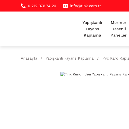
0 212 876 74 20
info@tink.com.tr
Yapışkanlı
Mermer
Fayans
Desenli
Kaplama
Paneller
Anasayfa
Yapışkanlı Fayans Kaplama
Pvc Karo Kap