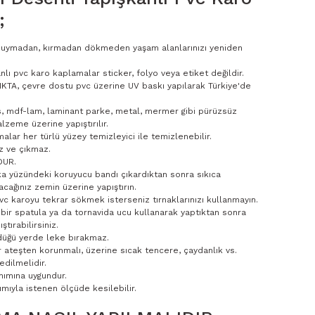
;
 duymadan, kırmadan dökmeden yaşam alanlarınızı yeniden
nlı pvc karo kaplamalar sticker, folyo veya etiket değildir.
KTA, çevre dostu pvc üzerine UV baskı yapılarak Türkiye'de
s, mdf-lam, laminant parke, metal, mermer gibi pürüzsüz
lzeme üzerine yapıştırılır.
alar her türlü yüzey temizleyici ile temizlenebilir.
z ve çıkmaz.
DUR.
a yüzündeki koruyucu bandı çıkardıktan sonra sıkıca
acağınız zemin üzerine yapıştırın.
 pvc karoyu tekrar sökmek isterseniz tırnaklarınızı kullanmayın.
bir spatula ya da tornavida ucu kullanarak yaptıktan sonra
ştırabilirsiniz.
düğü yerde leke bırakmaz.
r ateşten korunmalı, üzerine sıcak tencere, çaydanlık vs.
dilmelidir.
nımına uygundur.
mıyla istenen ölçüde kesilebilir.