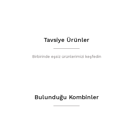
Bu ürünün fiyat b
yetersiz gördüğün
iletebilirsiniz.
Görüş ve öneriler
Harika bir ür
Tavsiye Ürünler
Harika bir ürün er
Ürün resmi ka
çok güzel oldu uy
Birbirinde eşsiz ürünlerimizi keşfedin
Ürün açıklamas
seferinde anlayışl
Ürün bilgileri
Cumali Sağlam | 1
Ürün fiyatı di
Bu ürüne benze
Yorum Yaz
Bulunduğu Kombinler