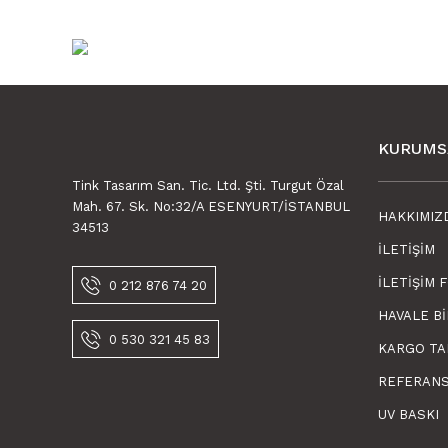
KURUMS
Tink Tasarım San. Tic. Ltd. Şti. Turgut Özal
Mah. 67. Sk. No:32/A ESENYURT/İSTANBUL
HAKKIMIZ
34513
İLETIŞIM
Tink Kendinden Yapışkanlı Karma Fas Dekoratif Mini Pvc
İLETIŞIM 
0 212 876 74 20
HAVALE B
600,00 TL
0 530 321 45 83
450,00 TL KDV Dahil
KARGO TA
REFERAN
UV BASKI
Tink Kendinden Yapışkanlı Fayans Karo Deniz Kestaneler