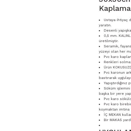
Kaplama
Ustaya ihtiyaç
yaratın.
Desenli yapışka
0,5 mm. KALINLI
üretilmiştir.
Seramik, fayan
yüzeyi olan her ma
Pvc karo kaplam
Renkleri solma
Ürün KOKUSUZ
Pvc karonun ark
bastırarak uygulay
Yapıştırdığınız
Söküm işlemini 
başka bir yere yapı
Pvc karo sökül
Pvc karo birebi
koymaktan imtina e
İÇ MEKAN kulla
Bir MAKAS yardı