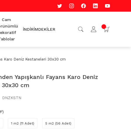
Cam
rünümlü
İNDİRİMDEKİLER
ekoratif
Tablolar
ns Karo Deniz Kestaneleri 30x30 cm
nden Yapışkanlı Fayans Karo Deniz
i 30x30 cm
DNZKSTN
²)
1 m2 (11 Adet)
5 m2 (56 Adet)