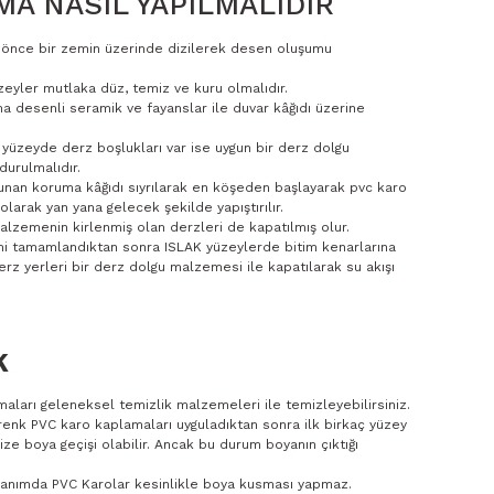
A NASIL YAPILMALIDIR
n önce bir zemin üzerinde dizilerek desen oluşumu
eyler mutlaka düz, temiz ve kuru olmalıdır.
a desenli seramik ve fayanslar ile duvar kâğıdı üzerine
 yüzeyde derz boşlukları var ise uygun bir derz dolgu
urulmalıdır.
unan koruma kâğıdı sıyrılarak en köşeden başlayarak pvc karo
olarak yan yana gelecek şekilde yapıştırılır.
lzemenin kirlenmiş olan derzleri de kapatılmış olur.
mi tamamlandıktan sonra ISLAK yüzeylerde bitim kenarlarına
rz yerleri bir derz dolgu malzemesi ile kapatılarak su akışı
K
aları geleneksel temizlik malzemeleri ile temizleyebilirsiniz.
renk PVC karo kaplamaları uyguladıktan sonra ilk birkaç yüzey
ize boya geçişi olabilir. Ancak bu durum boyanın çıktığı
llanımda PVC Karolar kesinlikle boya kusması yapmaz.