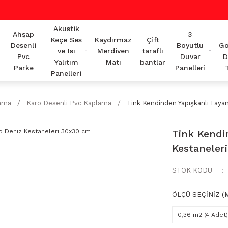
Akustik
Ahşap
3
Keçe Ses
Kaydırmaz
Çift
Desenli
Boyutlu
Gö
ve Isı
Merdiven
taraflı
Pvc
Duvar
D
Yalıtım
Matı
bantlar
Parke
Panelleri
Panelleri
lama
Karo Desenli Pvc Kaplama
Tink Kendinden Yapışkanlı Faya
Tink Kendi
Kestaneler
STOK KODU
ÖLÇÜ SEÇİNİZ (M
0,36 m2 (4 Adet)