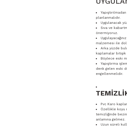
UYGULAM
Yapıştırılmada
planlanmalıdır.
Uygulanacak yüz
Sıva ve kabartm
önermiyoruz.
Uygulayacağınız
malzemesi ile dold
Arka yüzde bul
kaplamalar bitişik 
Böylece eski ma
Yapıştırma işle
denk gelen eski de
engellenmelidir.
TEMİZLİ
Pvc Karo kaplam
Özellikle koyu 
temizliğinde bezin
anlamına gelmez.
Uzun süreli ku