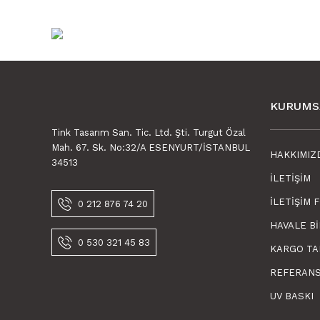
KURUMS
Tink Tasarım San. Tic. Ltd. Şti. Turgut Özal
Mah. 67. Sk. No:32/A ESENYURT/İSTANBUL
HAKKIMIZ
34513
İLETIŞIM
İLETIŞIM 
0 212 876 74 20
HAVALE B
Tink Kendinden Yapışkanlı Tokyo 30x30 cm Pvc Karo
0 530 321 45 83
KARGO TA
600,00 TL
REFERAN
450,00 TL KDV Dahil
UV BASKI