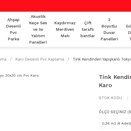
Akustik
Ahşap
3
Keçe Ses
Kaydırmaz
Çift
Desenli
Boyutlu
Gö
ve Isı
Merdiven
taraflı
Pvc
Duvar
D
Yalıtım
Matı
bantlar
Parke
Panelleri
Panelleri
lama
Karo Desenli Pvc Kaplama
Tink Kendinden Yapışkanlı Tok
Tink Kendi
Karo
STOK KODU
ÖLÇÜ SEÇİNİZ (M
0,36 m2 (4 Adet)