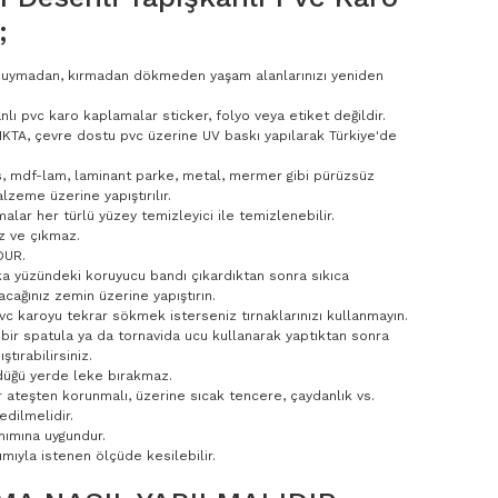
;
 duymadan, kırmadan dökmeden yaşam alanlarınızı yeniden
nlı pvc karo kaplamalar sticker, folyo veya etiket değildir.
KTA, çevre dostu pvc üzerine UV baskı yapılarak Türkiye'de
s, mdf-lam, laminant parke, metal, mermer gibi pürüzsüz
lzeme üzerine yapıştırılır.
alar her türlü yüzey temizleyici ile temizlenebilir.
z ve çıkmaz.
DUR.
a yüzündeki koruyucu bandı çıkardıktan sonra sıkıca
acağınız zemin üzerine yapıştırın.
 pvc karoyu tekrar sökmek isterseniz tırnaklarınızı kullanmayın.
bir spatula ya da tornavida ucu kullanarak yaptıktan sonra
ştırabilirsiniz.
düğü yerde leke bırakmaz.
r ateşten korunmalı, üzerine sıcak tencere, çaydanlık vs.
dilmelidir.
nımına uygundur.
mıyla istenen ölçüde kesilebilir.