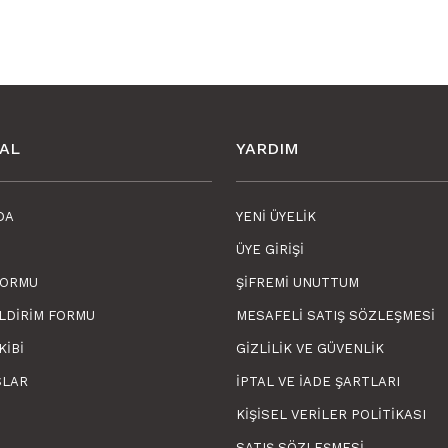
AL
YARDIM
DA
YENI ÜYELIK
ÜYE GIRIŞI
FORMU
ŞIFREMI UNUTTUM
Tink Kendinden Yapış
ILDIRIM FORMU
MESAFELI SATIŞ SÖZLEŞMESI
KIBI
GIZLILIK VE GÜVENLIK
SLAR
İPTAL VE İADE ŞARTLARI
KIŞISEL VERILER POLITIKASI
SATIŞ SÖZLEŞMESI