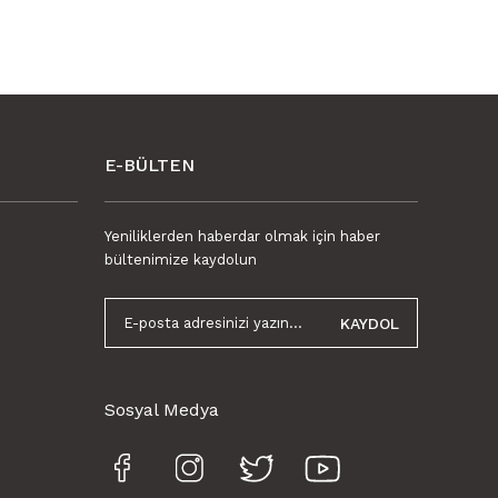
E-BÜLTEN
Yeniliklerden haberdar olmak için haber
bültenimize kaydolun
KAYDOL
kanlı Mermer Görünümlü Panel Gri Ağ Desen 82x122
999,00 TL
Sosyal Medya
850,00 TL KDV Dahil