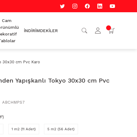
Cam
rünümlü
İNDİRİMDEKİLER
ekoratif
Tablolar
yo 30x30 cm Pvc Karo
nden Yapışkanlı Tokyo 30x30 cm Pvc
ABCHMPS7
²)
1 m2 (11 Adet)
5 m2 (56 Adet)