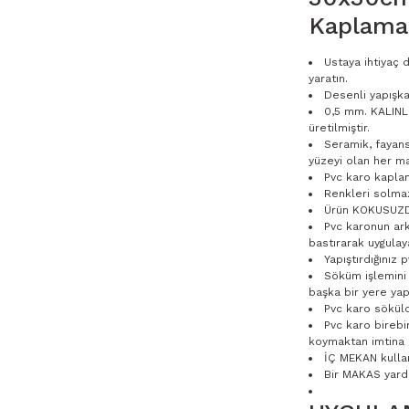
Kaplama
Ustaya ihtiyaç
yaratın.
Desenli yapışka
0,5 mm. KALINLI
üretilmiştir.
Seramik, fayan
yüzeyi olan her ma
Pvc karo kaplam
Renkleri solma
Ürün KOKUSUZ
Pvc karonun ark
bastırarak uygulay
Yapıştırdığınız
Söküm işlemini 
başka bir yere yapı
Pvc karo sökül
Pvc karo birebi
koymaktan imtina e
İÇ MEKAN kulla
Bir MAKAS yardı