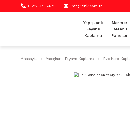
0 212 876 74 20
info@tink.com.tr
Yapışkanlı
Mermer
Fayans
Desenli
Kaplama
Paneller
Anasayfa
Yapışkanlı Fayans Kaplama
Pvc Karo Kap