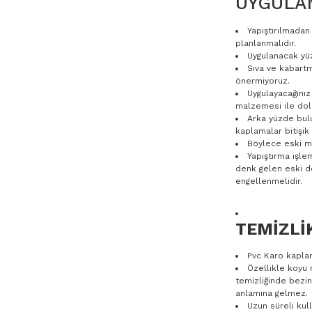
UYGULAM
Yapıştırılmada
planlanmalıdır.
Uygulanacak yüz
Sıva ve kabartm
önermiyoruz.
Uygulayacağınız
malzemesi ile dold
Arka yüzde bul
kaplamalar bitişik 
Böylece eski ma
Yapıştırma işle
denk gelen eski de
engellenmelidir.
TEMİZLİ
Pvc Karo kaplam
Özellikle koyu 
temizliğinde bezin
anlamına gelmez.
Uzun süreli ku