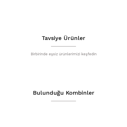
Bu ürünün fiyat b
yetersiz gördüğün
iletebilirsiniz.
Görüş ve öneriler
Tavsiye Ürünler
Ürün resmi ka
Birbirinde eşsiz ürünlerimizi keşfedin
Ürün açıklamas
Ürün bilgileri
Ürün fiyatı di
YENİ
Bu ürüne benze
Bulunduğu Kombinler