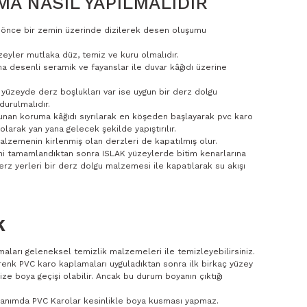
A NASIL YAPILMALIDIR
n önce bir zemin üzerinde dizilerek desen oluşumu
eyler mutlaka düz, temiz ve kuru olmalıdır.
a desenli seramik ve fayanslar ile duvar kâğıdı üzerine
 yüzeyde derz boşlukları var ise uygun bir derz dolgu
urulmalıdır.
unan koruma kâğıdı sıyrılarak en köşeden başlayarak pvc karo
olarak yan yana gelecek şekilde yapıştırılır.
lzemenin kirlenmiş olan derzleri de kapatılmış olur.
mi tamamlandıktan sonra ISLAK yüzeylerde bitim kenarlarına
rz yerleri bir derz dolgu malzemesi ile kapatılarak su akışı
K
aları geleneksel temizlik malzemeleri ile temizleyebilirsiniz.
renk PVC karo kaplamaları uyguladıktan sonra ilk birkaç yüzey
ize boya geçişi olabilir. Ancak bu durum boyanın çıktığı
llanımda PVC Karolar kesinlikle boya kusması yapmaz.