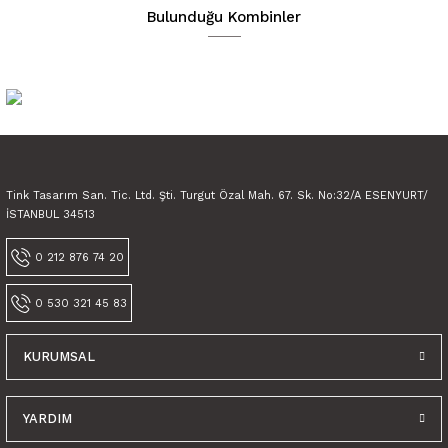
Ürün açıklamasında eksik bilgiler bulunuyor.
Bulunduğu Kombinler
Ürün bilgilerinde hatalar bulunuyor.
Ürün fiyatı diğer sitelerden daha pahalı.
Bu ürüne benzer farklı alternatifler olmalı.
Tink Tasarım San. Tic. Ltd. Şti. Turgut Özal Mah. 67. Sk. No:32/A ESENYURT/
İSTANBUL 34513
Gönder
0 212 876 74 20
0 530 321 45 83
KURUMSAL
Tink Kendinden Yapışkanlı Karma Fas Dekoratif Mini Pvc Karo Kaplama
YARDIM
600,00 TL