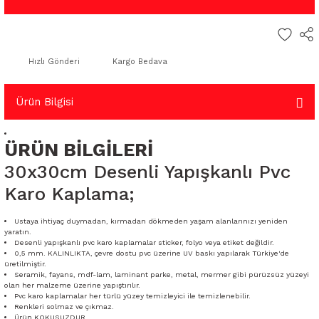
Hızlı Gönderi
Kargo Bedava
Ürün Bilgisi
ÜRÜN BİLGİLERİ
30x30cm Desenli Yapışkanlı Pvc
Karo Kaplama;
Ustaya ihtiyaç duymadan, kırmadan dökmeden yaşam alanlarınızı yeniden
yaratın.
Desenli yapışkanlı pvc karo kaplamalar sticker, folyo veya etiket değildir.
0,5 mm. KALINLIKTA, çevre dostu pvc üzerine UV baskı yapılarak Türkiye'de
üretilmiştir.
Seramik, fayans, mdf-lam, laminant parke, metal, mermer gibi pürüzsüz yüzeyi
olan her malzeme üzerine yapıştırılır.
Pvc karo kaplamalar her türlü yüzey temizleyici ile temizlenebilir.
Renkleri solmaz ve çıkmaz.
Ürün KOKUSUZDUR.