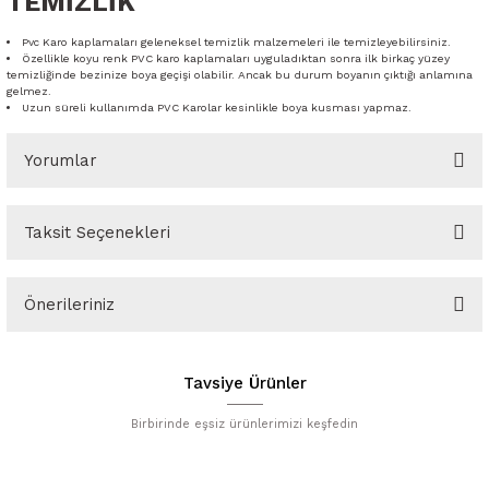
TEMİZLİK
Pvc Karo kaplamaları geleneksel temizlik malzemeleri ile temizleyebilirsiniz.
Özellikle koyu renk PVC karo kaplamaları uyguladıktan sonra ilk birkaç yüzey
temizliğinde bezinize boya geçişi olabilir. Ancak bu durum boyanın çıktığı anlamına
gelmez.
Uzun süreli kullanımda PVC Karolar kesinlikle boya kusması yapmaz.
Yorumlar
Taksit Seçenekleri
Bu ürüne ilk yorumu siz yapın!
Önerileriniz
Yorum Yaz
Bu ürünün fiyat bilgisi, resim, ürün açıklamalarında ve diğer
konularda yetersiz gördüğünüz noktaları öneri formunu kullanarak
Tavsiye Ürünler
tarafımıza iletebilirsiniz.
Görüş ve önerileriniz için teşekkür ederiz.
Birbirinde eşsiz ürünlerimizi keşfedin
Ürün resmi kalitesiz, bozuk veya görüntülenemiyor.