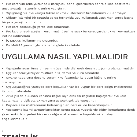
Pvc karonun arka yüzündeki koruyucu bandı çıkardıktan sonra sıkıca bastırarak
uygulayacağınız zemin üzerine yapıştırın.
Yapıştırdığınız pvc karoyu tekrar sökmek isterseniz tırnaklarınızı kullanmayın.
Söküm işlemini bir spatula ya da tornavida ucu kullanarak yaptıktan sonra başka
bir yere yapıştırabilirsiniz.
Pvc karo söküldüğü yerde leke bırakmaz.
Pvc karo birebir ateşten korunmalı, üzerine sıcak tencere, çaydanlık vs. koymaktan
imtina edilmelidir.
İÇ MEKAN kullanımına uygundur.
Bir MAKAS yardımıyla istenen ölçüde kesilebilir.
UYGULAMA NASIL YAPILMALIDIR
Yapıştırılmadan önce bir zemin üzerinde dizilerek desen oluşumu planlanmalıdır.
Uygulanacak yüzeyler mutlaka düz, temiz ve kuru olmalıdır.
Sıva ve kabartma desenli seramik ve fayanslar ile duvar kâğıdı üzerine
önermiyoruz.
Uygulayacağınız yüzeyde derz boşlukları var ise uygun bir derz dolgu malzemesi
ile doldurulmalıdır.
Arka yüzde bulunan koruma kâğıdı sıyrılarak en köşeden başlayarak pvc karo
kaplamalar bitişik olarak yan yana gelecek şekilde yapıştırılır.
Böylece eski malzemenin kirlenmiş olan derzleri de kapatılmış olur.
Yapıştırma işlemi tamamlandıktan sonra ISLAK yüzeylerde bitim kenarlarına denk
gelen eski derz yerleri bir derz dolgu malzemesi ile kapatılarak su akışı
engellenmelidir.