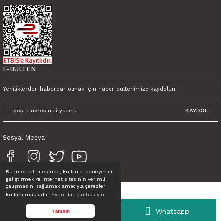
450,00 TL KDV Dahil
Tink Kendinden Yapışkanlı Fayans Karo Gezegenler 001 30x30 cm
YENİ
600,00 TL
450,00 TL KDV Dahil
E-BÜLTEN
Yeniliklerden haberdar olmak için haber bültenimize kaydolun
KAYDOL
Sosyal Medya
Bu internet sitesinde, kullanıcı deneyimini
geliştirmek ve internet sitesinin verimli
çalışmasını sağlamak amacıyla çerezler
kullanılmaktadır.
Ayrıntılar için tıklayın
Tüm Hakları Saklıdır. © TINK
Whatsapp
Tamam
ideasoft
ile