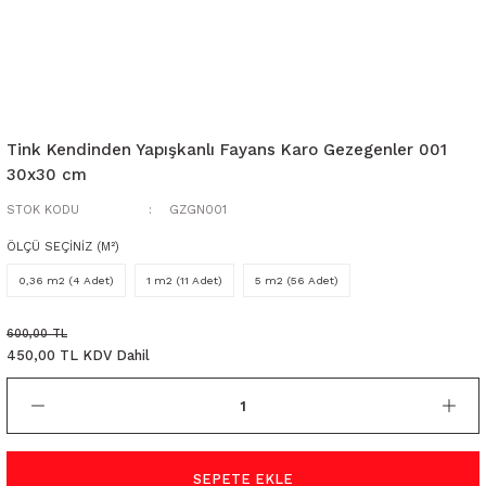
Tink Kendinden Yapışkanlı Fayans Karo Gezegenler 001
30x30 cm
STOK KODU
GZGN001
ÖLÇÜ SEÇİNİZ (M²)
0,36 m2 (4 Adet)
1 m2 (11 Adet)
5 m2 (56 Adet)
600,00 TL
450,00 TL KDV Dahil
SEPETE EKLE