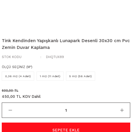
Tink Kendinden Yapışkanlı Lunapark Desenli 30x30 cm Pvc
Zemin Duvar Kaplama
STOK KODU
DHQTUX89
ÖLÇÜ SEÇİNİZ (M²)
0,36 m2 (4 Adet)
1 m2 (11 Adet)
5 m2 (56 Adet)
600,00 TL
450,00 TL KDV Dahil
SEPETE EKLE