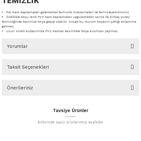
TEMİZLİK
Pvc Karo kaplamaları geleneksel temizlik malzemeleri ile temizleyebilirsiniz.
Özellikle koyu renk PVC karo kaplamaları uyguladıktan sonra ilk birkaç yüzey
temizliğinde bezinize boya geçişi olabilir. Ancak bu durum boyanın çıktığı anlamına
gelmez.
Uzun süreli kullanımda PVC Karolar kesinlikle boya kusması yapmaz.
Yorumlar
Taksit Seçenekleri
Bu ürüne ilk yorumu siz yapın!
Önerileriniz
Yorum Yaz
Bu ürünün fiyat bilgisi, resim, ürün açıklamalarında ve diğer
konularda yetersiz gördüğünüz noktaları öneri formunu kullanarak
Tavsiye Ürünler
tarafımıza iletebilirsiniz.
Görüş ve önerileriniz için teşekkür ederiz.
Birbirinde eşsiz ürünlerimizi keşfedin
Ürün resmi kalitesiz, bozuk veya görüntülenemiyor.