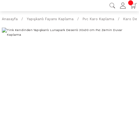
Anasayfa
Yapışkanlı Fayans Kaplama
Pvc Karo Kaplama
Karo Des