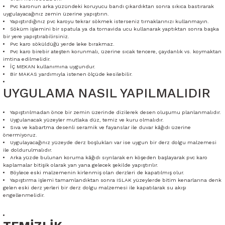
Pvc karonun arka yüzündeki koruyucu bandı çıkardıktan sonra sıkıca bastırarak
uygulayacağınız zemin üzerine yapıştırın.
Yapıştırdığınız pvc karoyu tekrar sökmek isterseniz tırnaklarınızı kullanmayın.
Söküm işlemini bir spatula ya da tornavida ucu kullanarak yaptıktan sonra başka
bir yere yapıştırabilirsiniz.
Pvc karo söküldüğü yerde leke bırakmaz.
Pvc karo birebir ateşten korunmalı, üzerine sıcak tencere, çaydanlık vs. koymaktan
imtina edilmelidir.
İÇ MEKAN kullanımına uygundur.
Bir MAKAS yardımıyla istenen ölçüde kesilebilir.
UYGULAMA NASIL YAPILMALIDIR
Yapıştırılmadan önce bir zemin üzerinde dizilerek desen oluşumu planlanmalıdır.
Uygulanacak yüzeyler mutlaka düz, temiz ve kuru olmalıdır.
Sıva ve kabartma desenli seramik ve fayanslar ile duvar kâğıdı üzerine
önermiyoruz.
Uygulayacağınız yüzeyde derz boşlukları var ise uygun bir derz dolgu malzemesi
ile doldurulmalıdır.
Arka yüzde bulunan koruma kâğıdı sıyrılarak en köşeden başlayarak pvc karo
kaplamalar bitişik olarak yan yana gelecek şekilde yapıştırılır.
Böylece eski malzemenin kirlenmiş olan derzleri de kapatılmış olur.
Yapıştırma işlemi tamamlandıktan sonra ISLAK yüzeylerde bitim kenarlarına denk
gelen eski derz yerleri bir derz dolgu malzemesi ile kapatılarak su akışı
engellenmelidir.