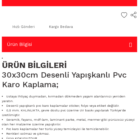
Hızlı Gönderi
Kargo Bedava
Ürün Bilgisi
ÜRÜN BİLGİLERİ
30x30cm Desenli Yapışkanlı Pvc
Karo Kaplama;
Ustaya ihtiyaç duymadan, kırmadan dökmeden yaşam alanlarınızı yeniden
yaratın.
Desenli yapışkanlı pvc karo kaplamalar sticker, folyo veya etiket değildir.
0,5 mm. KALINLIKTA, çevre dostu pvc üzerine UV baskı yapılarak Türkiye'de
üretilmiştir.
Seramik, fayans, mdf-lam, laminant parke, metal, mermer gibi pürüzsüz yüzeyi
olan her malzeme üzerine yapıştırılır.
Pvc karo kaplamalar her türlü yüzey temizleyici ile temizlenebilir.
Renkleri solmaz ve çıkmaz.
Ürün KOKUSUZDUR.