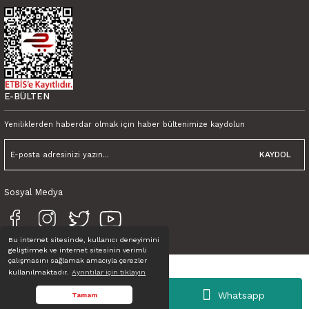
450,00 TL KDV Dahil
Tink Kendinden Yapışkanlı Lunapark Desenli 30x30 cm Pvc Zemin Duvar Ka
600,00 TL
E-BÜLTEN
450,00 TL KDV Dahil
Yeniliklerden haberdar olmak için haber bültenimize kaydolun
KAYDOL
Sosyal Medya
Bu internet sitesinde, kullanıcı deneyimini
geliştirmek ve internet sitesinin verimli
çalışmasını sağlamak amacıyla çerezler
kullanılmaktadır.
Ayrıntılar için tıklayın
Tüm Hakları Saklıdır. © TINK
Whatsapp
Tamam
ideasoft
ile