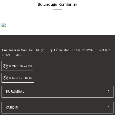
Ürün açıklamasında eksik bilgiler bulunuyor.
Bulunduğu Kombinler
Ürün bilgilerinde hatalar bulunuyor.
Ürün fiyatı diğer sitelerden daha pahalı.
Bu ürüne benzer farklı alternatifler olmalı.
Tink Tasarım San. Tic. Ltd. Şti. Turgut Özal Mah. 67. Sk. No:32/A ESENYURT/
İSTANBUL 34513
Gönder
0 212 876 74 20
0 530 321 45 83
KURUMSAL
Tink Kendinden Yapışkanlı Karma Fas Dekoratif Mini Pvc Karo Kaplama
YARDIM
600,00 TL