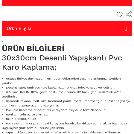
Ürün Bilgisi
ÜRÜN BİLGİLERİ
30x30cm Desenli Yapışkanlı Pvc
Karo Kaplama;
Ustaya ihtiyaç duymadan, kırmadan dökmeden yaşam alanlarınızı yeniden
yaratın.
Desenli yapışkanlı pvc karo kaplamalar sticker, folyo veya etiket değildir.
0,5 mm. KALINLIKTA, çevre dostu pvc üzerine UV baskı yapılarak Türkiye'de
üretilmiştir.
Seramik, fayans, mdf-lam, laminant parke, metal, mermer gibi pürüzsüz yüzeyi
olan her malzeme üzerine yapıştırılır.
Pvc karo kaplamalar her türlü yüzey temizleyici ile temizlenebilir.
Renkleri solmaz ve çıkmaz.
Ürün KOKUSUZDUR.
Pvc karonun arka yüzündeki koruyucu bandı çıkardıktan sonra sıkıca bastırarak
uygulayacağınız zemin üzerine yapıştırın.
Yapıştırdığınız pvc karoyu tekrar sökmek isterseniz tırnaklarınızı kullanmayın.