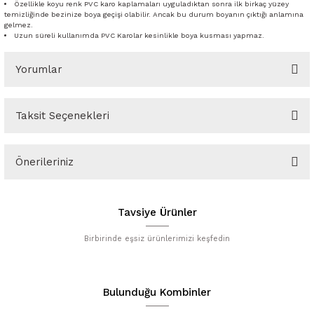
Özellikle koyu renk PVC karo kaplamaları uyguladıktan sonra ilk birkaç yüzey
temizliğinde bezinize boya geçişi olabilir. Ancak bu durum boyanın çıktığı anlamına
gelmez.
Uzun süreli kullanımda PVC Karolar kesinlikle boya kusması yapmaz.
Yorumlar
Taksit Seçenekleri
Bu ürüne ilk yorumu siz yapın!
Önerileriniz
Yorum Yaz
Bu ürünün fiyat bilgisi, resim, ürün açıklamalarında ve diğer
konularda yetersiz gördüğünüz noktaları öneri formunu kullanarak
Tavsiye Ürünler
tarafımıza iletebilirsiniz.
Görüş ve önerileriniz için teşekkür ederiz.
Birbirinde eşsiz ürünlerimizi keşfedin
YENİ
Ürün resmi kalitesiz, bozuk veya görüntülenemiyor.
Ürün açıklamasında eksik bilgiler bulunuyor.
Bulunduğu Kombinler
Ürün bilgilerinde hatalar bulunuyor.