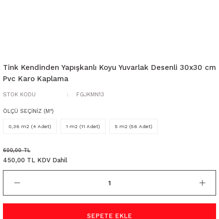
Tink Kendinden Yapışkanlı Koyu Yuvarlak Desenli 30x30 cm
Pvc Karo Kaplama
STOK KODU
FGJKMN13
ÖLÇÜ SEÇİNİZ (M²)
0,36 m2 (4 Adet)
1 m2 (11 Adet)
5 m2 (56 Adet)
600,00 TL
450,00 TL KDV Dahil
SEPETE EKLE