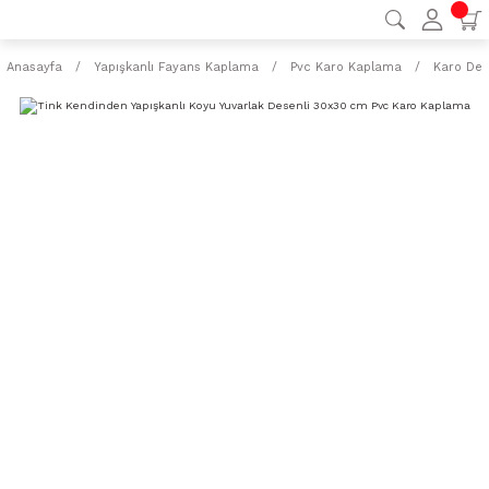
Anasayfa
Yapışkanlı Fayans Kaplama
Pvc Karo Kaplama
Karo Des