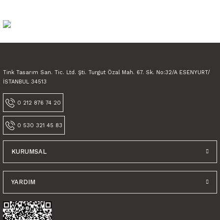
Ürün fiyatı diğer sitelerden daha pahalı.
Bu ürüne benzer farklı alternatifler olmalı.
Tink Tasarım San. Tic. Ltd. Şti. Turgut Özal Mah. 67. Sk. No:32/A ESENYURT/
İSTANBUL 34513
Gönder
0 212 876 74 20
0 530 321 45 83
KURUMSAL
YARDIM
Tink Kendinden Yapışkanlı Parke Kaplama Mermer Desenli Pvc Yer Döşemes