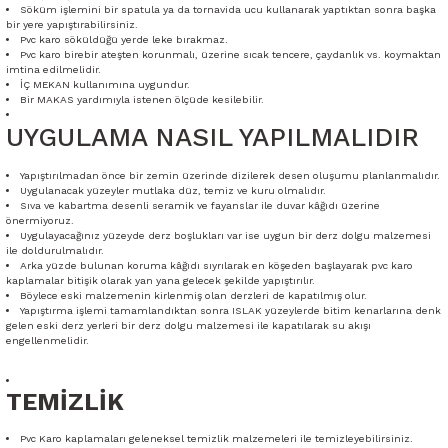
Söküm işlemini bir spatula ya da tornavida ucu kullanarak yaptıktan sonra başka
bir yere yapıştırabilirsiniz.
Pvc karo söküldüğü yerde leke bırakmaz.
Pvc karo birebir ateşten korunmalı, üzerine sıcak tencere, çaydanlık vs. koymaktan
imtina edilmelidir.
İÇ MEKAN kullanımına uygundur.
Bir MAKAS yardımıyla istenen ölçüde kesilebilir.
UYGULAMA NASIL YAPILMALIDIR
Yapıştırılmadan önce bir zemin üzerinde dizilerek desen oluşumu planlanmalıdır.
Uygulanacak yüzeyler mutlaka düz, temiz ve kuru olmalıdır.
Sıva ve kabartma desenli seramik ve fayanslar ile duvar kâğıdı üzerine
önermiyoruz.
Uygulayacağınız yüzeyde derz boşlukları var ise uygun bir derz dolgu malzemesi
ile doldurulmalıdır.
Arka yüzde bulunan koruma kâğıdı sıyrılarak en köşeden başlayarak pvc karo
kaplamalar bitişik olarak yan yana gelecek şekilde yapıştırılır.
Böylece eski malzemenin kirlenmiş olan derzleri de kapatılmış olur.
Yapıştırma işlemi tamamlandıktan sonra ISLAK yüzeylerde bitim kenarlarına denk
gelen eski derz yerleri bir derz dolgu malzemesi ile kapatılarak su akışı
engellenmelidir.
TEMİZLİK
Pvc Karo kaplamaları geleneksel temizlik malzemeleri ile temizleyebilirsiniz.