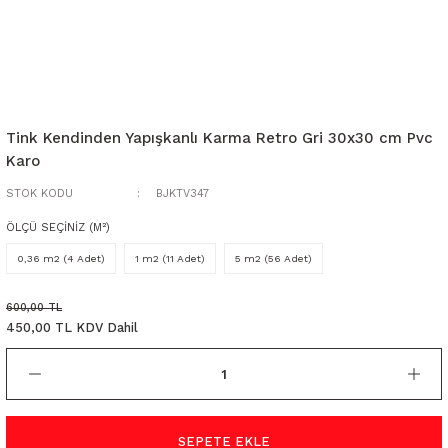
Tink Kendinden Yapışkanlı Karma Retro Gri 30x30 cm Pvc
Karo
STOK KODU
BJKTV347
ÖLÇÜ SEÇİNİZ (M²)
0,36 m2 (4 Adet)
1 m2 (11 Adet)
5 m2 (56 Adet)
600,00 TL
450,00 TL KDV Dahil
SEPETE EKLE