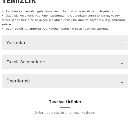
TEMİZLİK
Pvc Karo kaplamaları geleneksel temizlik malzemeleri ile temizleyebilirsiniz.
Özellikle koyu renk PVC karo kaplamaları uyguladıktan sonra ilk birkaç yüzey
temizliğinde bezinize boya geçişi olabilir. Ancak bu durum boyanın çıktığı anlamına
gelmez.
Uzun süreli kullanımda PVC Karolar kesinlikle boya kusması yapmaz.
Yorumlar
Taksit Seçenekleri
Bu ürüne ilk yorumu siz yapın!
Önerileriniz
Yorum Yaz
Bu ürünün fiyat bilgisi, resim, ürün açıklamalarında ve diğer
konularda yetersiz gördüğünüz noktaları öneri formunu kullanarak
Tavsiye Ürünler
tarafımıza iletebilirsiniz.
Görüş ve önerileriniz için teşekkür ederiz.
Birbirinde eşsiz ürünlerimizi keşfedin
Ürün resmi kalitesiz, bozuk veya görüntülenemiyor.