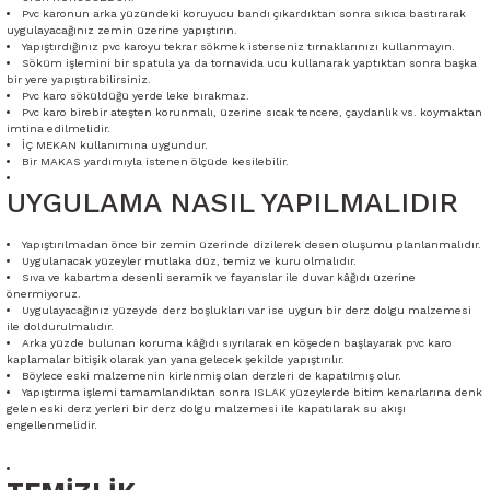
Pvc karonun arka yüzündeki koruyucu bandı çıkardıktan sonra sıkıca bastırarak
uygulayacağınız zemin üzerine yapıştırın.
Yapıştırdığınız pvc karoyu tekrar sökmek isterseniz tırnaklarınızı kullanmayın.
Söküm işlemini bir spatula ya da tornavida ucu kullanarak yaptıktan sonra başka
bir yere yapıştırabilirsiniz.
Pvc karo söküldüğü yerde leke bırakmaz.
Pvc karo birebir ateşten korunmalı, üzerine sıcak tencere, çaydanlık vs. koymaktan
imtina edilmelidir.
İÇ MEKAN kullanımına uygundur.
Bir MAKAS yardımıyla istenen ölçüde kesilebilir.
UYGULAMA NASIL YAPILMALIDIR
Yapıştırılmadan önce bir zemin üzerinde dizilerek desen oluşumu planlanmalıdır.
Uygulanacak yüzeyler mutlaka düz, temiz ve kuru olmalıdır.
Sıva ve kabartma desenli seramik ve fayanslar ile duvar kâğıdı üzerine
önermiyoruz.
Uygulayacağınız yüzeyde derz boşlukları var ise uygun bir derz dolgu malzemesi
ile doldurulmalıdır.
Arka yüzde bulunan koruma kâğıdı sıyrılarak en köşeden başlayarak pvc karo
kaplamalar bitişik olarak yan yana gelecek şekilde yapıştırılır.
Böylece eski malzemenin kirlenmiş olan derzleri de kapatılmış olur.
Yapıştırma işlemi tamamlandıktan sonra ISLAK yüzeylerde bitim kenarlarına denk
gelen eski derz yerleri bir derz dolgu malzemesi ile kapatılarak su akışı
engellenmelidir.