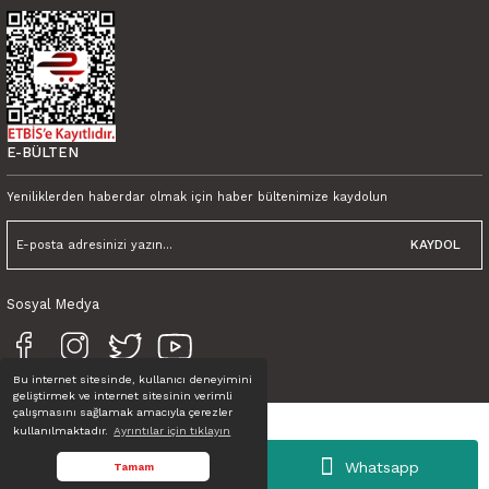
600,00 TL
450,00 TL KDV Dahil
600,00 TL
450,00 TL KDV Dahil
E-BÜLTEN
Yeniliklerden haberdar olmak için haber bültenimize kaydolun
KAYDOL
Sosyal Medya
Bu internet sitesinde, kullanıcı deneyimini
geliştirmek ve internet sitesinin verimli
çalışmasını sağlamak amacıyla çerezler
kullanılmaktadır.
Ayrıntılar için tıklayın
Tüm Hakları Saklıdır. © TINK
Whatsapp
Tamam
ideasoft
ile