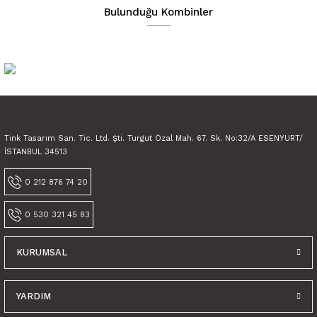
Ürün açıklamasında eksik bilgiler bulunuyor.
Bulunduğu Kombinler
Ürün bilgilerinde hatalar bulunuyor.
Ürün fiyatı diğer sitelerden daha pahalı.
Bu ürüne benzer farklı alternatifler olmalı.
Tink Tasarım San. Tic. Ltd. Şti. Turgut Özal Mah. 67. Sk. No:32/A ESENYURT/
İSTANBUL 34513
Gönder
0 212 876 74 20
0 530 321 45 83
KURUMSAL
Tink Kendinden Yapışkanlı Karma Pop Art Dekoratif Mini Pvc Karo Kaplama
YARDIM
Tink Kendinden Yapışkanlı Karma Retro Gri 30x30 cm Pvc Karo