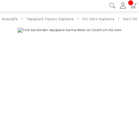
Anasayfa
Yapışkanlı Fayans Kaplama
Pvc Karo Kaplama
Karo Des