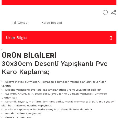
Hızlı Gönderi
Kargo Bedava
Ürün Bilgisi
ÜRÜN BİLGİLERİ
30x30cm Desenli Yapışkanlı Pvc
Karo Kaplama;
Ustaya ihtiyaç duymadan, kırmadan dökmeden yaşam alanlarınızı yeniden
yaratın.
Desenli yapışkanlı pvc karo kaplamalar sticker, folyo veya etiket değildir.
0,5 mm. KALINLIKTA, çevre dostu pvc üzerine UV baskı yapılarak Türkiye'de
üretilmiştir.
Seramik, fayans, mdf-lam, laminant parke, metal, mermer gibi pürüzsüz yüzeyi
olan her malzeme üzerine yapıştırılır.
Pvc karo kaplamalar her türlü yüzey temizleyici ile temizlenebilir.
Renkleri solmaz ve çıkmaz.
Ürün KOKUSUZDUR.