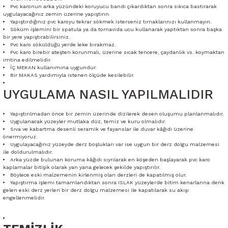
Pvc karonun arka yüzündeki koruyucu bandı çıkardıktan sonra sıkıca bastırarak
uygulayacağınız zemin üzerine yapıştırın.
Yapıştırdığınız pvc karoyu tekrar sökmek isterseniz tırnaklarınızı kullanmayın.
Söküm işlemini bir spatula ya da tornavida ucu kullanarak yaptıktan sonra başka
bir yere yapıştırabilirsiniz.
Pvc karo söküldüğü yerde leke bırakmaz.
Pvc karo birebir ateşten korunmalı, üzerine sıcak tencere, çaydanlık vs. koymaktan
imtina edilmelidir.
İÇ MEKAN kullanımına uygundur.
Bir MAKAS yardımıyla istenen ölçüde kesilebilir.
UYGULAMA NASIL YAPILMALIDIR
Yapıştırılmadan önce bir zemin üzerinde dizilerek desen oluşumu planlanmalıdır.
Uygulanacak yüzeyler mutlaka düz, temiz ve kuru olmalıdır.
Sıva ve kabartma desenli seramik ve fayanslar ile duvar kâğıdı üzerine
önermiyoruz.
Uygulayacağınız yüzeyde derz boşlukları var ise uygun bir derz dolgu malzemesi
ile doldurulmalıdır.
Arka yüzde bulunan koruma kâğıdı sıyrılarak en köşeden başlayarak pvc karo
kaplamalar bitişik olarak yan yana gelecek şekilde yapıştırılır.
Böylece eski malzemenin kirlenmiş olan derzleri de kapatılmış olur.
Yapıştırma işlemi tamamlandıktan sonra ISLAK yüzeylerde bitim kenarlarına denk
gelen eski derz yerleri bir derz dolgu malzemesi ile kapatılarak su akışı
engellenmelidir.