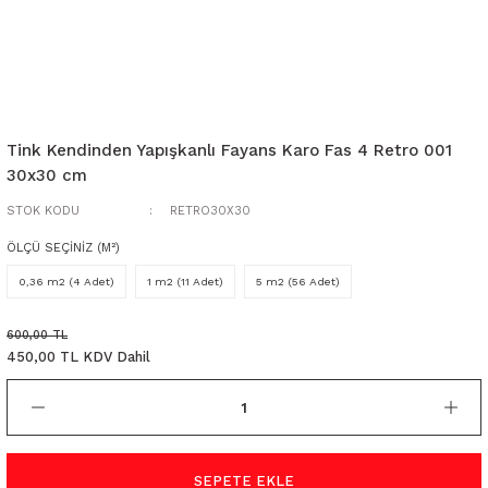
Tink Kendinden Yapışkanlı Fayans Karo Fas 4 Retro 001
30x30 cm
STOK KODU
RETRO30X30
ÖLÇÜ SEÇİNİZ (M²)
0,36 m2 (4 Adet)
1 m2 (11 Adet)
5 m2 (56 Adet)
600,00 TL
450,00 TL KDV Dahil
SEPETE EKLE