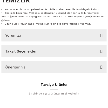
TEMİZLİK
Pvc Karo kaplamaları geleneksel temizlik malzemeleri ile temizleyebilirsiniz.
Özellikle koyu renk PVC karo kaplamaları uyguladıktan sonra ilk birkaç yüzey
temizliğinde bezinize boya geçişi olabilir. Ancak bu durum boyanın çıktığı anlamına
gelmez.
Uzun süreli kullanımda PVC Karolar kesinlikle boya kusması yapmaz.
Yorumlar
Taksit Seçenekleri
Bu ürüne ilk yorumu siz yapın!
Önerileriniz
Yorum Yaz
Bu ürünün fiyat bilgisi, resim, ürün açıklamalarında ve diğer
konularda yetersiz gördüğünüz noktaları öneri formunu kullanarak
Tavsiye Ürünler
tarafımıza iletebilirsiniz.
Görüş ve önerileriniz için teşekkür ederiz.
Birbirinde eşsiz ürünlerimizi keşfedin
Ürün resmi kalitesiz, bozuk veya görüntülenemiyor.