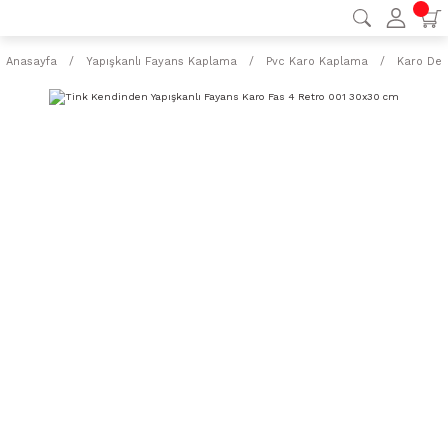
Anasayfa
Yapışkanlı Fayans Kaplama
Pvc Karo Kaplama
Karo Des