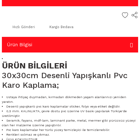
Hızlı Gönderi
Kargo Bedava
Ürün Bilgisi
ÜRÜN BİLGİLERİ
30x30cm Desenli Yapışkanlı Pvc
Karo Kaplama;
Ustaya ihtiyaç duymadan, kırmadan dökmeden yaşam alanlarınızı yeniden
yaratın.
Desenli yapışkanlı pvc karo kaplamalar sticker, folyo veya etiket değildir.
0,5 mm. KALINLIKTA, çevre dostu pvc üzerine UV baskı yapılarak Türkiye'de
üretilmiştir.
Seramik, fayans, mdf-lam, laminant parke, metal, mermer gibi pürüzsüz yüzeyi
olan her malzeme üzerine yapıştırılır.
Pvc karo kaplamalar her türlü yüzey temizleyici ile temizlenebilir.
Renkleri solmaz ve çıkmaz.
Ürün KOKUSUZDUR.