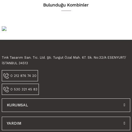
Ürün açıklamasında eksik bilgiler bulunuyor.
Bulunduğu Kombinler
Ürün bilgilerinde hatalar bulunuyor.
Ürün fiyatı diğer sitelerden daha pahalı.
Bu ürüne benzer farklı alternatifler olmalı.
Tink Tasarım San. Tic. Ltd. Şti. Turgut Özal Mah. 67. Sk. No:32/A ESENYURT/
İSTANBUL 34513
Gönder
0 212 876 74 20
0 530 321 45 83
KURUMSAL
Tink Kendinden Yapışkanlı Karma Fas Dekoratif Mini Pvc Karo Kaplama
YARDIM
600,00 TL