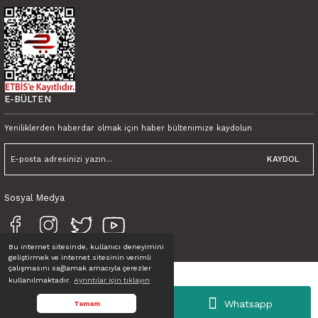
450,00 TL KDV Dahil
Tink Kendinden Yapışkanlı Fayans Karo Fas 4 Retro 001 30x30 cm
600,00 TL
450,00 TL KDV Dahil
E-BÜLTEN
Yeniliklerden haberdar olmak için haber bültenimize kaydolun
KAYDOL
Sosyal Medya
Bu internet sitesinde, kullanıcı deneyimini
geliştirmek ve internet sitesinin verimli
çalışmasını sağlamak amacıyla çerezler
Tink Kahverengi Buzlu Mermer Desenli Pvc Panel 41X62 cm
kullanılmaktadır.
Ayrıntılar için tıklayın
Tüm Hakları Saklıdır. © TINK
Whatsapp
1.100,00 TL
Tamam
950,00 TL KDV Dahil
ideasoft
ile