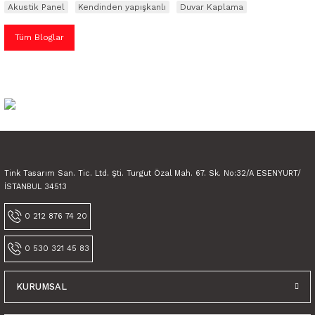
Akustik Panel
Kendinden yapışkanlı
Duvar Kaplama
Tüm Bloglar
Tink Tasarım San. Tic. Ltd. Şti. Turgut Özal Mah. 67. Sk. No:32/A ESENYURT/
İSTANBUL 34513
0 212 876 74 20
0 530 321 45 83
KURUMSAL