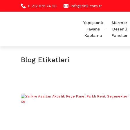
0 212 876 74 20
info@tink.com.tr
Yapışkanlı
Mermer
Fayans
Desenli
Kaplama
Paneller
Blog Etiketleri