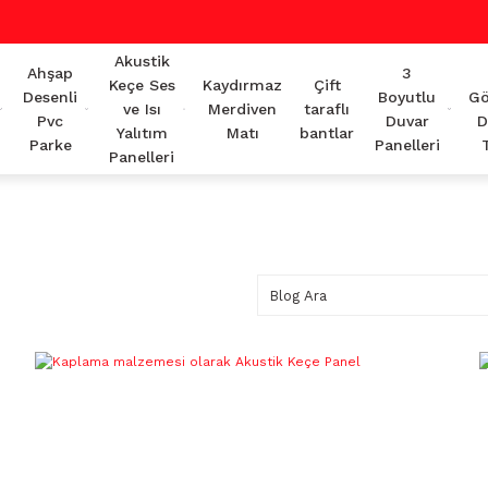
Akustik
Ahşap
3
Keçe Ses
Kaydırmaz
Çift
Desenli
Boyutlu
Gö
ve Isı
Merdiven
taraflı
Pvc
Duvar
D
Yalıtım
Matı
bantlar
Parke
Panelleri
Panelleri