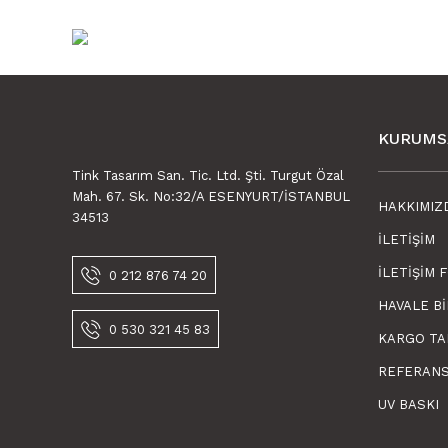
KURUMS
Tink Tasarım San. Tic. Ltd. Şti. Turgut Özal
Mah. 67. Sk. No:32/A ESENYURT/İSTANBUL
HAKKIMIZ
34513
İLETIŞIM
İLETIŞIM 
0 212 876 74 20
HAVALE B
0 530 321 45 83
KARGO TA
REFERAN
UV BASKI