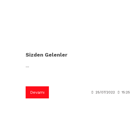
Sizden Gelenler
...
Devamı
25/07/2022
15:25