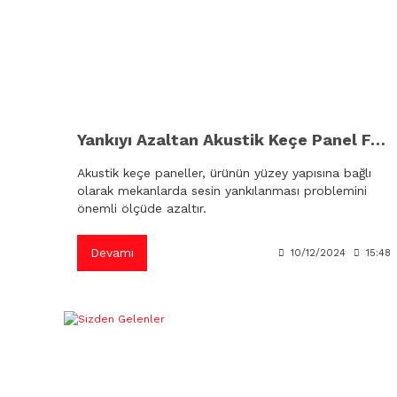
Yankıyı Azaltan Akustik Keçe Panel Farklı Renk Seçenekleri ile
Akustik keçe paneller, ürünün yüzey yapısına bağlı
olarak mekanlarda sesin yankılanması problemini
önemli ölçüde azaltır.
Devamı
10/12/2024
15:48