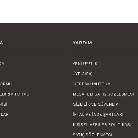
AL
YARDIM
DA
YENI ÜYELIK
ÜYE GIRIŞI
FORMU
ŞIFREMI UNUTTUM
ILDIRIM FORMU
MESAFELI SATIŞ SÖZLEŞMESI
KIBI
GIZLILIK VE GÜVENLIK
SLAR
İPTAL VE İADE ŞARTLARI
KIŞISEL VERILER POLITIKASI
SATIŞ SÖZLEŞMESI