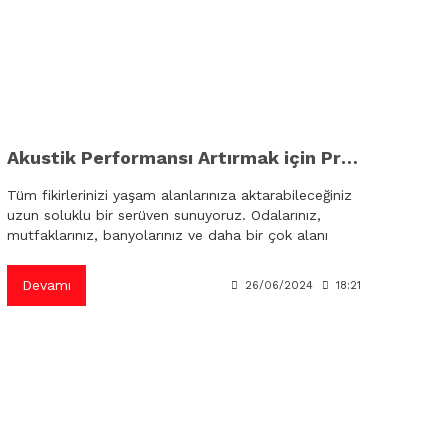
Akustik Performansı Artırmak için Pratik Çözümler
Tüm fikirlerinizi yaşam alanlarınıza aktarabileceğiniz
uzun soluklu bir serüven sunuyoruz. Odalarınız,
mutfaklarınız, banyolarınız ve daha bir çok alanı
sizlerle paylaşmaktan çok mutluyuz. Tamamen yerli
üretim ve kolay uygulama deneyimi.
Devamı
26/06/2024
18:21