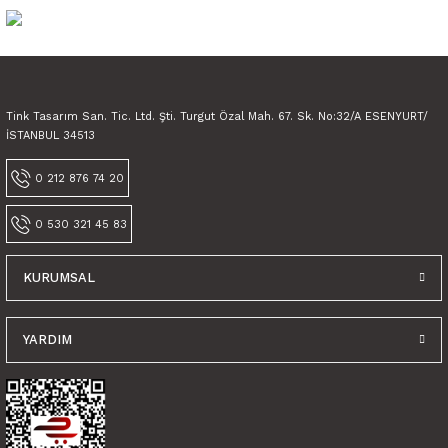
Görüş ve önerileriniz için teşekkür ederiz.
Ürün resmi kalitesiz, bozuk veya görüntülenemiyor.
Ürün açıklamasında eksik bilgiler bulunuyor.
Tink Tasarım San. Tic. Ltd. Şti. Turgut Özal Mah. 67. Sk. No:32/A ESENYURT/
Ürün bilgilerinde hatalar bulunuyor.
İSTANBUL 34513
Ürün fiyatı diğer sitelerden daha pahalı.
0 212 876 74 20
Bu ürüne benzer farklı alternatifler olmalı.
0 530 321 45 83
KURUMSAL
Gönder
YARDIM