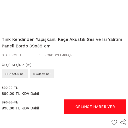
Tink Kendinden Yapışkanlı Keçe Akustik Ses ve Isı Yalıtım
Paneli Bordo 39x39 cm
STOK KODU
BORDOYLTMKEÇE
ÖLÇÜ SEÇİNİZ (M²)
30 Adet/5 m²
6 Adet/1 m²
890,00 TL
890,00 TL KDV Dahil
890,00 TL
GELİNCE HABER VER
890,00 TL KDV Dahil