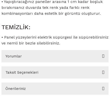
• Yapıştıracağınız paneller arasına 1 cm kadar boşluk
bırakırsanız duvarda tek renk yada farklı renk
kombinasyonları daha estetik bir görüntü oluşturur.
TEMİZLİK:
• Panel yüzeylerini elektrik süpürgesi ile süpürebilirsiniz
ve nemli bir bezle silebilirsiniz.
Yorumlar
Taksit Seçenekleri
Bu ürüne ilk yorumu siz yapın!
Önerileriniz
Yorum Yaz
Bu ürünün fiyat bilgisi, resim, ürün açıklamalarında ve diğer
konularda yetersiz gördüğünüz noktaları öneri formunu kullanarak
tarafımıza iletebilirsiniz.