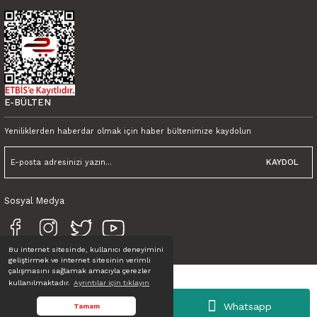
Tink Kendinden Yapışkanlı Fayans Kaplama Pvc Yer Döşemesi Şam Desenli 
600,00 TL
450,00 TL KDV Dahil
E-BÜLTEN
Yeniliklerden haberdar olmak için haber bültenimize kaydolun
KAYDOL
Sosyal Medya
Tink 3 Boyutlu Duvar Paneli Kabartmalı Lambiri Desen Pvc 41x41 cm/ 6 Adet /
Bu internet sitesinde, kullanıcı deneyimini
geliştirmek ve internet sitesinin verimli
1.200,00 TL
çalışmasını sağlamak amacıyla çerezler
700,00 TL KDV Dahil
kullanılmaktadır.
Ayrıntılar için tıklayın
Tüm Hakları Saklıdır. © TINK
Whatsapp
Tamam