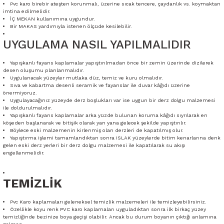
Pvc karo birebir ateşten korunmalı, üzerine sıcak tencere, çaydanlık vs. koymaktan
imtina edilmelidir.
İÇ MEKAN kullanımına uygundur.
Bir MAKAS yardımıyla istenen ölçüde kesilebilir.
UYGULAMA NASIL YAPILMALIDIR
Yapışkanlı fayans kaplamalar yapıştırılmadan önce bir zemin üzerinde dizilerek
desen oluşumu planlanmalıdır.
Uygulanacak yüzeyler mutlaka düz, temiz ve kuru olmalıdır.
Sıva ve kabartma desenli seramik ve fayanslar ile duvar kâğıdı üzerine
önermiyoruz.
Uygulayacağınız yüzeyde derz boşlukları var ise uygun bir derz dolgu malzemesi
ile doldurulmalıdır.
Yapışkanlı fayans kaplamalar arka yüzde bulunan koruma kâğıdı sıyrılarak en
köşeden başlanarak ve bitişik olarak yan yana gelecek şekilde yapıştırılır.
Böylece eski malzemenin kirlenmiş olan derzleri de kapatılmış olur.
Yapıştırma işlemi tamamlandıktan sonra ISLAK yüzeylerde bitim kenarlarına denk
gelen eski derz yerleri bir derz dolgu malzemesi ile kapatılarak su akışı
engellenmelidir.
TEMİZLİK
Pvc Karo kaplamaları geleneksel temizlik malzemeleri ile temizleyebilirsiniz.
Özellikle koyu renk PVC karo kaplamaları uyguladıktan sonra ilk birkaç yüzey
temizliğinde bezinize boya geçişi olabilir. Ancak bu durum boyanın çıktığı anlamına