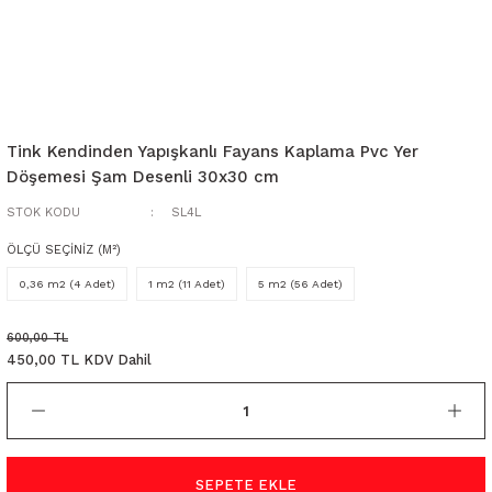
Tink Kendinden Yapışkanlı Fayans Kaplama Pvc Yer
Döşemesi Şam Desenli 30x30 cm
STOK KODU
SL4L
ÖLÇÜ SEÇİNİZ (M²)
0,36 m2 (4 Adet)
1 m2 (11 Adet)
5 m2 (56 Adet)
600,00 TL
450,00 TL KDV Dahil
SEPETE EKLE