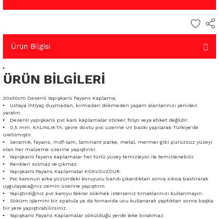
Ürün Bilgisi
ÜRÜN BİLGİLERİ
30x30cm Desenli Yapışkanlı Fayans Kaplama;
Ustaya ihtiyaç duymadan, kırmadan dökmeden yaşam alanlarınızı yeniden
yaratın.
Desenli yapışkanlı pvc karo kaplamalar sticker, folyo veya etiket değildir.
0,5 mm. KALINLIKTA, çevre dostu pvc üzerine UV baskı yapılarak Türkiye'de
üretilmiştir.
Seramik, fayans, mdf-lam, laminant parke, metal, mermer gibi pürüzsüz yüzeyi
olan her malzeme üzerine yapıştırılır.
Yapışkanlı fayans kaplamalar her türlü yüzey temizleyici ile temizlenebilir.
Renkleri solmaz ve çıkmaz.
Yapışkanlı Fayans Kaplamalar KOKUSUZDUR.
Pvc karonun arka yüzündeki koruyucu bandı çıkardıktan sonra sıkıca bastırarak
uygulayacağınız zemin üzerine yapıştırın.
Yapıştırdığınız pvc karoyu tekrar sökmek isterseniz tırnaklarınızı kullanmayın.
Söküm işlemini bir spatula ya da tornavida ucu kullanarak yaptıktan sonra başka
bir yere yapıştırabilirsiniz.
Yapışkanlı Fayans Kaplamalar söküldüğü yerde leke bırakmaz.