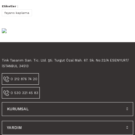
Bu ürüne benzer farklı alternatifler olmalı.
Etiketler :
fayans kaplama
Gönder
Tink Tasarım San. Tic. Ltd. Şti. Turgut Özal Mah. 67. Sk. No:32/A ESENYURT/
Tink Kendinden Yapışkanlı Çini Dekoratif Mini Pvc Karo
İSTANBUL 34513
600,00 TL
0 212 876 74 20
450,00 TL KDV Dahil
0 530 321 45 83
KURUMSAL
YARDIM