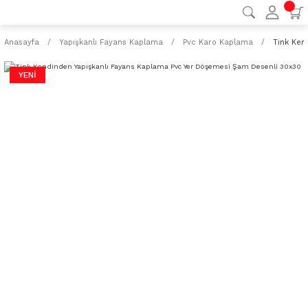
Anasayfa
Yapışkanlı Fayans Kaplama
Pvc Karo Kaplama
Tink Ken
YENİ