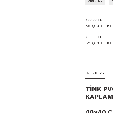
Antik-Huş
790,00 TL
590,00 TL KD
790,00 TL
590,00 TL KD
Ürün Bilgisi
TİNK P
KAPLA
40x40 C