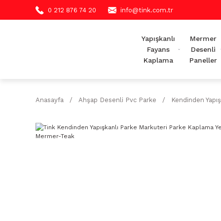
0 212 876 74 20
info@tink.com.tr
Yapışkanlı
Mermer
Fayans
Desenli
Kaplama
Paneller
Anasayfa
Ahşap Desenli Pvc Parke
Kendinden Yapış