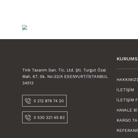
KURUMS
Tink Tasarım San. Tic. Ltd. Şti. Turgut Özal
Mah. 67. Sk. No:32/A ESENYURT/İSTANBUL
HAKKIMIZ
34513
İLETIŞIM
İLETIŞIM 
0 212 876 74 20
HAVALE B
0 530 321 45 83
KARGO TA
REFERAN