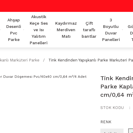
Akustik
Ahşap
3
Keçe Ses
Kaydırmaz
Çift
Desenli
Boyutlu
Gö
ve Isı
Merdiven
taraflı
Pvc
Duvar
D
Yalıtım
Matı
bantlar
Parke
Panelleri
Panelleri
kanlı Marküteri Parke
Tink Kendinden Yapışkanlı Parke Markuteri
Tink Kendi
Parke Kapl
cm/0,64 m
STOK KODU
RENK