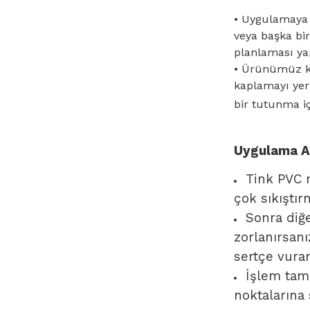
• Uygulamaya
veya başka bir
planlaması ya
• Ürünümüz ke
kaplamayı yer
bir tutunma içi
Uygulama Ad
Tink PVC 
çok sıkıştır
Sonra diğe
zorlanırsanı
sertçe vura
İşlem tam
noktalarına