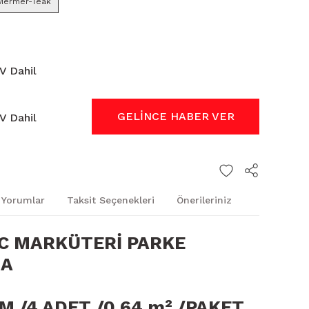
Mermer-Teak
V Dahil
GELİNCE HABER VER
V Dahil
Yorumlar
Taksit Seçenekleri
Önerileriniz
VC MARKÜTERİ PARKE
MA
M /4 ADET /0,64 m² /
PAKET