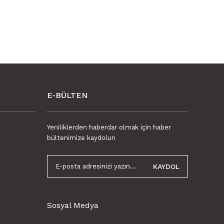
Yorum Yaz
litesiz, bozuk veya görüntülenemiyor.
ında eksik bilgiler bulunuyor.
nde hatalar bulunuyor.
ğer sitelerden daha pahalı.
r farklı alternatifler olmalı.
E-BÜLTEN
Yeniliklerden haberdar olmak için haber
Gönder
bültenimize kaydolun
KAYDOL
Sosyal Medya