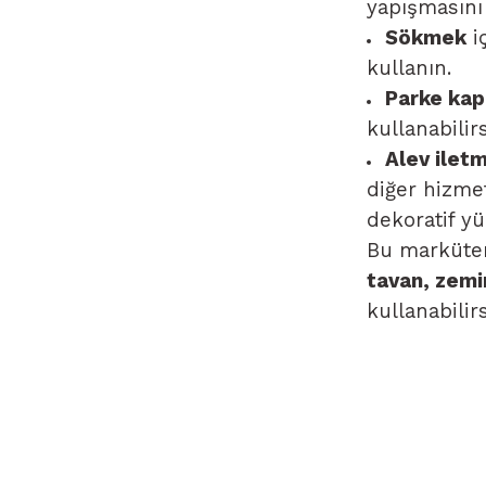
yapışmasını 
Sökmek
i
kullanın.
Parke kap
kullanabilirs
Alev ilet
diğer hizme
dekoratif yü
Bu marküter
tavan, zemi
kullanabilirs
Bu ürünün fiyat b
yetersiz gördüğün
iletebilirsiniz.
Görüş ve öneriler