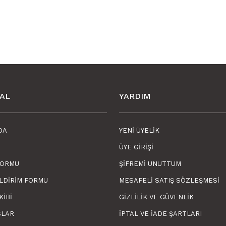
Ürün resmi ka
Ürün açıklamas
Ürün bilgileri
Ürün fiyatı di
Bu ürüne benze
AL
YARDIM
DA
YENI ÜYELIK
ÜYE GIRIŞI
FORMU
ŞIFREMI UNUTTUM
ILDIRIM FORMU
MESAFELI SATIŞ SÖZLEŞMESI
KIBI
GIZLILIK VE GÜVENLIK
SLAR
İPTAL VE İADE ŞARTLARI