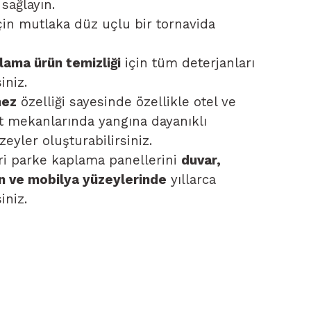
sağlayın.
çin mutlaka düz uçlu bir tornavida
lama ürün temizliği
için tüm deterjanları
iniz.
mez
özelliği sayesinde özellikle otel ve
t mekanlarında yangına dayanıklı
zeyler oluşturabilirsiniz.
i parke kaplama panellerini
duvar,
n ve mobilya yüzeylerinde
yıllarca
iniz.
ilgisi, resim, ürün açıklamalarında ve diğer konularda
üz noktaları öneri formunu kullanarak tarafımıza
Bu ürüne ilk yorumu siz yapın!
iniz için teşekkür ederiz.