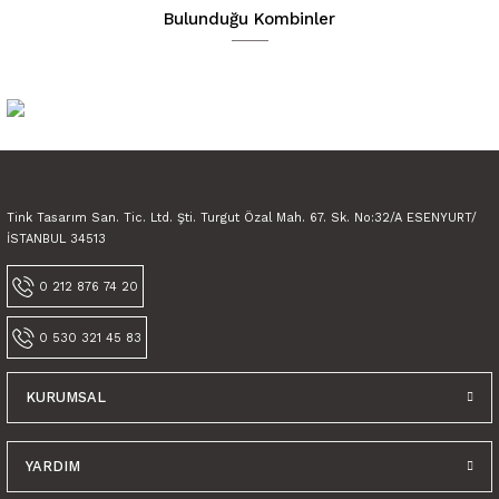
Ürün açıklamasında eksik bilgiler bulunuyor.
Bulunduğu Kombinler
Ürün bilgilerinde hatalar bulunuyor.
Ürün fiyatı diğer sitelerden daha pahalı.
Bu ürüne benzer farklı alternatifler olmalı.
Tink Tasarım San. Tic. Ltd. Şti. Turgut Özal Mah. 67. Sk. No:32/A ESENYURT/
İSTANBUL 34513
Gönder
0 212 876 74 20
0 530 321 45 83
KURUMSAL
Tink Kendinden Yapışkanlı Karma Fas Dekoratif Mini Pvc Karo Kaplama
YARDIM
600,00 TL