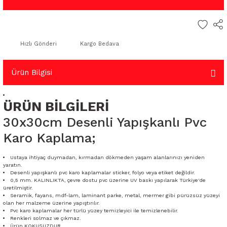
Hızlı Gönderi
Kargo Bedava
Ürün Bilgisi
ÜRÜN BİLGİLERİ
30x30cm Desenli Yapışkanlı Pvc
Karo Kaplama;
Ustaya ihtiyaç duymadan, kırmadan dökmeden yaşam alanlarınızı yeniden
yaratın.
Desenli yapışkanlı pvc karo kaplamalar sticker, folyo veya etiket değildir.
0,5 mm. KALINLIKTA, çevre dostu pvc üzerine UV baskı yapılarak Türkiye'de
üretilmiştir.
Seramik, fayans, mdf-lam, laminant parke, metal, mermer gibi pürüzsüz yüzeyi
olan her malzeme üzerine yapıştırılır.
Pvc karo kaplamalar her türlü yüzey temizleyici ile temizlenebilir.
Renkleri solmaz ve çıkmaz.
Ürün KOKUSUZDUR.