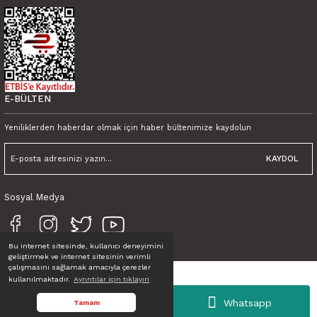
450,00 TL KDV Dahil
Tink Kendinden Yapışkanlı Mermer Desenli Pvc Karo 017 30x30 cm
600,00 TL
450,00 TL KDV Dahil
E-BÜLTEN
Yeniliklerden haberdar olmak için haber bültenimize kaydolun
KAYDOL
Sosyal Medya
Bu internet sitesinde, kullanıcı deneyimini
geliştirmek ve internet sitesinin verimli
çalışmasını sağlamak amacıyla çerezler
kullanılmaktadır.
Ayrıntılar için tıklayın
Tüm Hakları Saklıdır. © TINK
Whatsapp
Tamam
ideasoft
ile