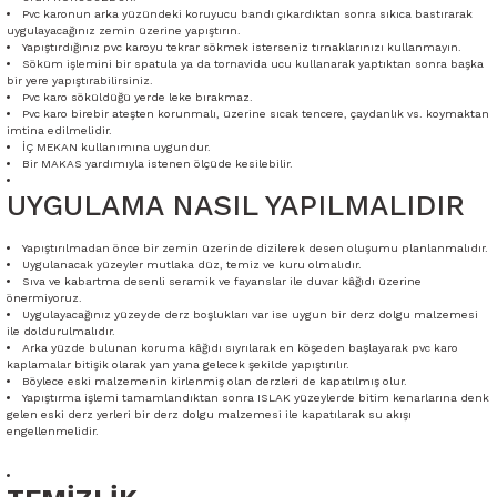
Pvc karonun arka yüzündeki koruyucu bandı çıkardıktan sonra sıkıca bastırarak
uygulayacağınız zemin üzerine yapıştırın.
Yapıştırdığınız pvc karoyu tekrar sökmek isterseniz tırnaklarınızı kullanmayın.
Söküm işlemini bir spatula ya da tornavida ucu kullanarak yaptıktan sonra başka
bir yere yapıştırabilirsiniz.
Pvc karo söküldüğü yerde leke bırakmaz.
Pvc karo birebir ateşten korunmalı, üzerine sıcak tencere, çaydanlık vs. koymaktan
imtina edilmelidir.
İÇ MEKAN kullanımına uygundur.
Bir MAKAS yardımıyla istenen ölçüde kesilebilir.
UYGULAMA NASIL YAPILMALIDIR
Yapıştırılmadan önce bir zemin üzerinde dizilerek desen oluşumu planlanmalıdır.
Uygulanacak yüzeyler mutlaka düz, temiz ve kuru olmalıdır.
Sıva ve kabartma desenli seramik ve fayanslar ile duvar kâğıdı üzerine
önermiyoruz.
Uygulayacağınız yüzeyde derz boşlukları var ise uygun bir derz dolgu malzemesi
ile doldurulmalıdır.
Arka yüzde bulunan koruma kâğıdı sıyrılarak en köşeden başlayarak pvc karo
kaplamalar bitişik olarak yan yana gelecek şekilde yapıştırılır.
Böylece eski malzemenin kirlenmiş olan derzleri de kapatılmış olur.
Yapıştırma işlemi tamamlandıktan sonra ISLAK yüzeylerde bitim kenarlarına denk
gelen eski derz yerleri bir derz dolgu malzemesi ile kapatılarak su akışı
engellenmelidir.