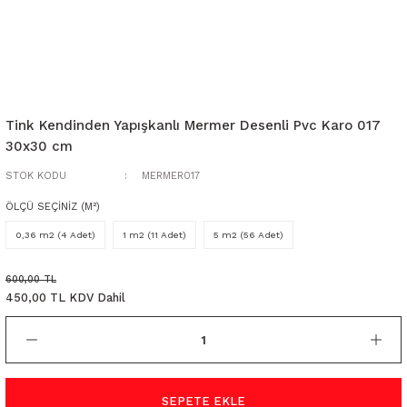
Tink Kendinden Yapışkanlı Mermer Desenli Pvc Karo 017
30x30 cm
STOK KODU
MERMER017
ÖLÇÜ SEÇİNİZ (M²)
0,36 m2 (4 Adet)
1 m2 (11 Adet)
5 m2 (56 Adet)
600,00 TL
450,00 TL KDV Dahil
SEPETE EKLE