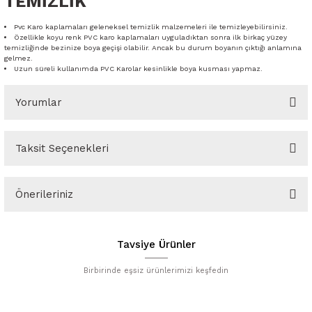
TEMİZLİK
Pvc Karo kaplamaları geleneksel temizlik malzemeleri ile temizleyebilirsiniz.
Özellikle koyu renk PVC karo kaplamaları uyguladıktan sonra ilk birkaç yüzey
temizliğinde bezinize boya geçişi olabilir. Ancak bu durum boyanın çıktığı anlamına
gelmez.
Uzun süreli kullanımda PVC Karolar kesinlikle boya kusması yapmaz.
Yorumlar
Taksit Seçenekleri
Bu ürüne ilk yorumu siz yapın!
Önerileriniz
Yorum Yaz
Bu ürünün fiyat bilgisi, resim, ürün açıklamalarında ve diğer
konularda yetersiz gördüğünüz noktaları öneri formunu kullanarak
Tavsiye Ürünler
tarafımıza iletebilirsiniz.
Görüş ve önerileriniz için teşekkür ederiz.
Birbirinde eşsiz ürünlerimizi keşfedin
Ürün resmi kalitesiz, bozuk veya görüntülenemiyor.