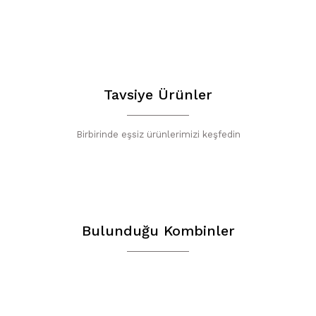
Bu ürünün fiyat b
yetersiz gördüğün
iletebilirsiniz.
Görüş ve öneriler
Tavsiye Ürünler
Ürün resmi ka
Birbirinde eşsiz ürünlerimizi keşfedin
Ürün açıklamas
Ürün bilgileri
Ürün fiyatı di
Bu ürüne benze
Bulunduğu Kombinler