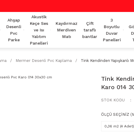
Akustik
Ahşap
3
Keçe Ses
Kaydırmaz
Çift
Desenli
Boyutlu
Gö
ve Isı
Merdiven
taraflı
Pvc
Duvar
D
Yalıtım
Matı
bantlar
Parke
Panelleri
Panelleri
lama
Mermer Desenli Pvc Kaplama
Tink Kendinden Yapışkanlı 
Tink Kendi
Karo 014 3
STOK KODU
ÖLÇÜ SEÇİNİZ (M
0,36 m2 (4 Adet)