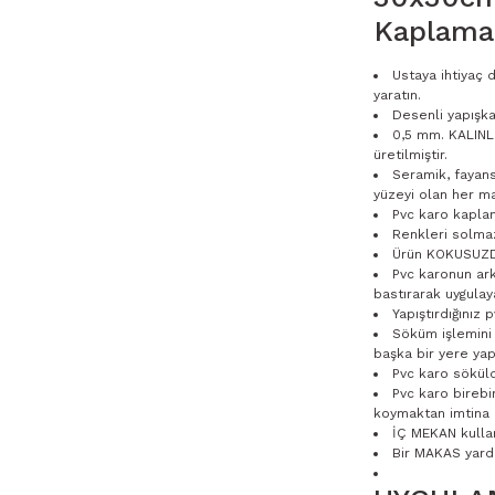
Kaplama
Ustaya ihtiyaç
yaratın.
Desenli yapışka
0,5 mm. KALINLI
üretilmiştir.
Seramik, fayan
yüzeyi olan her ma
Pvc karo kaplam
Renkleri solma
Ürün KOKUSUZ
Pvc karonun ark
bastırarak uygulay
Yapıştırdığınız
Söküm işlemini 
başka bir yere yapı
Pvc karo sökül
Pvc karo birebi
koymaktan imtina e
İÇ MEKAN kulla
Bir MAKAS yardı