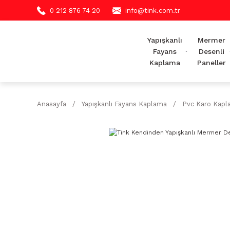
0 212 876 74 20
info@tink.com.tr
Yapışkanlı
Mermer
Fayans
Desenli
Kaplama
Paneller
Anasayfa
Yapışkanlı Fayans Kaplama
Pvc Karo Kap