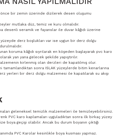
A NASIL YAPILMALIDIR
n önce bir zemin üzerinde dizilerek desen oluşumu
eyler mutlaka düz, temiz ve kuru olmalıdır.
a desenli seramik ve fayanslar ile duvar kâğıdı üzerine
 yüzeyde derz boşlukları var ise uygun bir derz dolgu
urulmalıdır.
unan koruma kâğıdı sıyrılarak en köşeden başlayarak pvc karo
olarak yan yana gelecek şekilde yapıştırılır.
lzemenin kirlenmiş olan derzleri de kapatılmış olur.
mi tamamlandıktan sonra ISLAK yüzeylerde bitim kenarlarına
rz yerleri bir derz dolgu malzemesi ile kapatılarak su akışı
K
aları geleneksel temizlik malzemeleri ile temizleyebilirsiniz.
renk PVC karo kaplamaları uyguladıktan sonra ilk birkaç yüzey
ize boya geçişi olabilir. Ancak bu durum boyanın çıktığı
llanımda PVC Karolar kesinlikle boya kusması yapmaz.