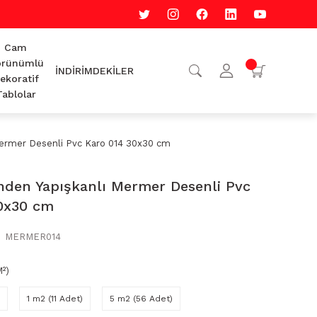
Cam
rünümlü
İNDİRİMDEKİLER
ekoratif
Tablolar
Mermer Desenli Pvc Karo 014 30x30 cm
nden Yapışkanlı Mermer Desenli Pvc
0x30 cm
MERMER014
²)
1 m2 (11 Adet)
5 m2 (56 Adet)