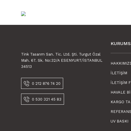
KURUMS
Tink Tasarım San. Tic. Ltd. Şti. Turgut Özal
Mah. 67. Sk. No:32/A ESENYURT/İSTANBUL
HAKKIMIZ
34513
İLETIŞIM
Tink Kendinden Yapışkanlı Karma Fas Dekoratif Mini Pvc
İLETIŞIM 
0 212 876 74 20
HAVALE B
600,00 TL
0 530 321 45 83
450,00 TL KDV Dahil
KARGO TA
REFERAN
Tink Kendinden Yapışkanlı Mermer Desenli Pvc Karo 014
UV BASKI