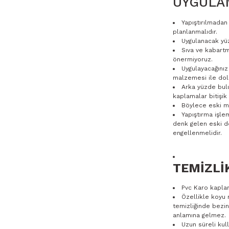
UYGULAM
Yapıştırılmada
planlanmalıdır.
Uygulanacak yüz
Sıva ve kabartm
önermiyoruz.
Uygulayacağınız
malzemesi ile dold
Arka yüzde bul
kaplamalar bitişik 
Böylece eski ma
Yapıştırma işle
denk gelen eski de
engellenmelidir.
TEMİZLİ
Pvc Karo kaplam
Özellikle koyu 
temizliğinde bezin
anlamına gelmez.
Uzun süreli ku