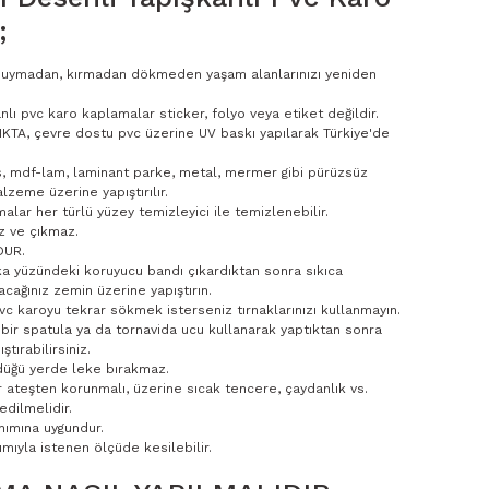
;
 duymadan, kırmadan dökmeden yaşam alanlarınızı yeniden
nlı pvc karo kaplamalar sticker, folyo veya etiket değildir.
KTA, çevre dostu pvc üzerine UV baskı yapılarak Türkiye'de
s, mdf-lam, laminant parke, metal, mermer gibi pürüzsüz
lzeme üzerine yapıştırılır.
alar her türlü yüzey temizleyici ile temizlenebilir.
z ve çıkmaz.
DUR.
a yüzündeki koruyucu bandı çıkardıktan sonra sıkıca
acağınız zemin üzerine yapıştırın.
 pvc karoyu tekrar sökmek isterseniz tırnaklarınızı kullanmayın.
bir spatula ya da tornavida ucu kullanarak yaptıktan sonra
ştırabilirsiniz.
düğü yerde leke bırakmaz.
r ateşten korunmalı, üzerine sıcak tencere, çaydanlık vs.
dilmelidir.
nımına uygundur.
mıyla istenen ölçüde kesilebilir.