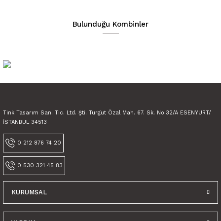
Ürün açıklamasında eksik bilgiler bulunuyor.
Ürün bilgilerinde hatalar bulunuyor.
Bulunduğu Kombinler
Ürün fiyatı diğer sitelerden daha pahalı.
Bu ürüne benzer farklı alternatifler olmalı.
Gönder
Tink Tasarım San. Tic. Ltd. Şti. Turgut Özal Mah. 67. Sk. No:32/A ESENYURT/
İSTANBUL 34513
0 212 876 74 20
0 530 321 45 83
KURUMSAL
Tink Kendinden Yapışkanlı Karma Fas Dekoratif Mini Pvc Karo Kaplama