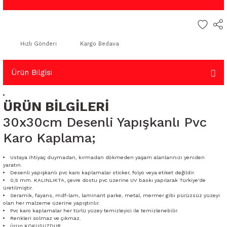
Hızlı Gönderi
Kargo Bedava
Ürün Bilgisi
ÜRÜN BİLGİLERİ
30x30cm Desenli Yapışkanlı Pvc
Karo Kaplama;
Ustaya ihtiyaç duymadan, kırmadan dökmeden yaşam alanlarınızı yeniden
yaratın.
Desenli yapışkanlı pvc karo kaplamalar sticker, folyo veya etiket değildir.
0,5 mm. KALINLIKTA, çevre dostu pvc üzerine UV baskı yapılarak Türkiye'de
üretilmiştir.
Seramik, fayans, mdf-lam, laminant parke, metal, mermer gibi pürüzsüz yüzeyi
olan her malzeme üzerine yapıştırılır.
Pvc karo kaplamalar her türlü yüzey temizleyici ile temizlenebilir.
Renkleri solmaz ve çıkmaz.
Ürün KOKUSUZDUR.