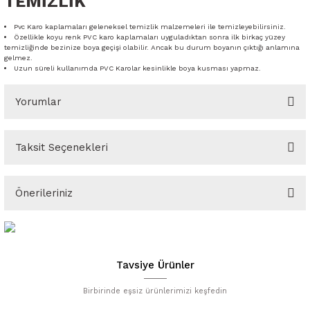
TEMİZLİK
Pvc Karo kaplamaları geleneksel temizlik malzemeleri ile temizleyebilirsiniz.
Özellikle koyu renk PVC karo kaplamaları uyguladıktan sonra ilk birkaç yüzey
temizliğinde bezinize boya geçişi olabilir. Ancak bu durum boyanın çıktığı anlamına
gelmez.
Uzun süreli kullanımda PVC Karolar kesinlikle boya kusması yapmaz.
Yorumlar
Taksit Seçenekleri
Bu ürüne ilk yorumu siz yapın!
Önerileriniz
Yorum Yaz
Bu ürünün fiyat bilgisi, resim, ürün açıklamalarında ve diğer
konularda yetersiz gördüğünüz noktaları öneri formunu kullanarak
tarafımıza iletebilirsiniz.
Tavsiye Ürünler
Görüş ve önerileriniz için teşekkür ederiz.
Birbirinde eşsiz ürünlerimizi keşfedin
Ürün resmi kalitesiz, bozuk veya görüntülenemiyor.