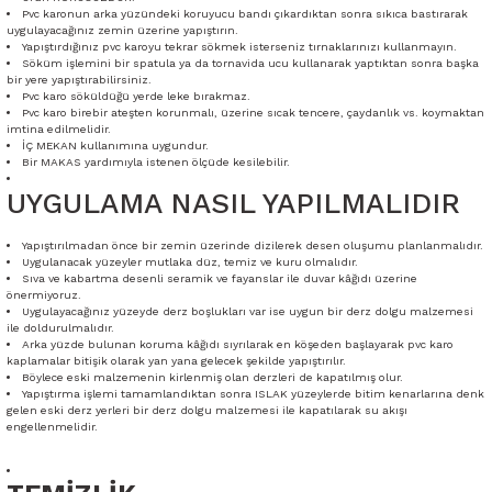
Pvc karonun arka yüzündeki koruyucu bandı çıkardıktan sonra sıkıca bastırarak
uygulayacağınız zemin üzerine yapıştırın.
Yapıştırdığınız pvc karoyu tekrar sökmek isterseniz tırnaklarınızı kullanmayın.
Söküm işlemini bir spatula ya da tornavida ucu kullanarak yaptıktan sonra başka
bir yere yapıştırabilirsiniz.
Pvc karo söküldüğü yerde leke bırakmaz.
Pvc karo birebir ateşten korunmalı, üzerine sıcak tencere, çaydanlık vs. koymaktan
imtina edilmelidir.
İÇ MEKAN kullanımına uygundur.
Bir MAKAS yardımıyla istenen ölçüde kesilebilir.
UYGULAMA NASIL YAPILMALIDIR
Yapıştırılmadan önce bir zemin üzerinde dizilerek desen oluşumu planlanmalıdır.
Uygulanacak yüzeyler mutlaka düz, temiz ve kuru olmalıdır.
Sıva ve kabartma desenli seramik ve fayanslar ile duvar kâğıdı üzerine
önermiyoruz.
Uygulayacağınız yüzeyde derz boşlukları var ise uygun bir derz dolgu malzemesi
ile doldurulmalıdır.
Arka yüzde bulunan koruma kâğıdı sıyrılarak en köşeden başlayarak pvc karo
kaplamalar bitişik olarak yan yana gelecek şekilde yapıştırılır.
Böylece eski malzemenin kirlenmiş olan derzleri de kapatılmış olur.
Yapıştırma işlemi tamamlandıktan sonra ISLAK yüzeylerde bitim kenarlarına denk
gelen eski derz yerleri bir derz dolgu malzemesi ile kapatılarak su akışı
engellenmelidir.