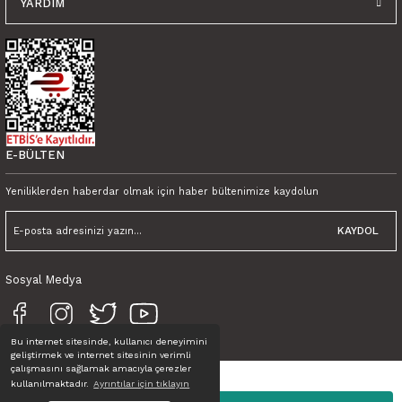
YARDIM
Tink Kendinden Yapışkanlı Pvc Bordo Taş 30x30 cm Kaplama
600,00 TL
450,00 TL KDV Dahil
600,00 TL
450,00 TL KDV Dahil
YENİ
E-BÜLTEN
Yeniliklerden haberdar olmak için haber bültenimize kaydolun
KAYDOL
Sosyal Medya
Bu internet sitesinde, kullanıcı deneyimini
geliştirmek ve internet sitesinin verimli
çalışmasını sağlamak amacıyla çerezler
kullanılmaktadır.
Ayrıntılar için tıklayın