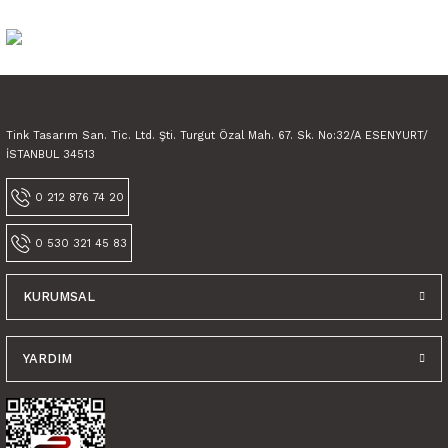
tarafımıza iletebilirsiniz.
Görüş ve önerileriniz için teşekkür ederiz.
Ürün resmi kalitesiz, bozuk veya görüntülenemiyor.
Ürün açıklamasında eksik bilgiler bulunuyor.
Tink Tasarım San. Tic. Ltd. Şti. Turgut Özal Mah. 67. Sk. No:32/A ESENYURT/
Ürün bilgilerinde hatalar bulunuyor.
İSTANBUL 34513
Ürün fiyatı diğer sitelerden daha pahalı.
0 212 876 74 20
Bu ürüne benzer farklı alternatifler olmalı.
0 530 321 45 83
KURUMSAL
Gönder
YARDIM