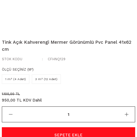
Tink Açık Kahverengi Mermer Görünümlü Pvc Panel 41x62
cm
STOK KODU
CFHNQ129
ÖLÇÜ SEÇİNİZ (M²)
1 m² (4 Adet)
3 m² (12 Adet)
1.100,00 TL
950,00 TL KDV Dahil
SEPETE EKLE