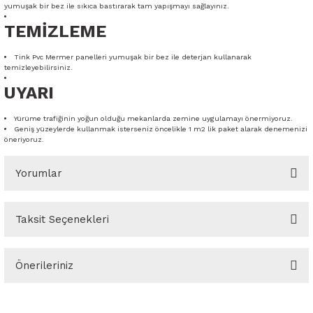
yumuşak bir bez ile sıkıca bastırarak tam yapışmayı sağlayınız.
TEMİZLEME
Tink Pvc Mermer panelleri yumuşak bir bez ile deterjan kullanarak
temizleyebilirsiniz.
UYARI
Yürüme trafiğinin yoğun olduğu mekanlarda zemine uygulamayı önermiyoruz.
Geniş yüzeylerde kullanmak isterseniz öncelikle 1 m2 lik paket alarak denemenizi
öneriyoruz.
Yorumlar
Taksit Seçenekleri
Bu ürüne ilk yorumu siz yapın!
Önerileriniz
Yorum Yaz
Bu ürünün fiyat bilgisi, resim, ürün açıklamalarında ve diğer
konularda yetersiz gördüğünüz noktaları öneri formunu kullanarak