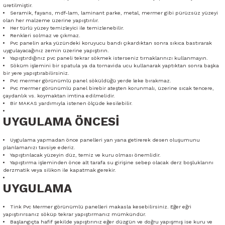
üretilmiştir.
Seramik, fayans, mdf-lam, laminant parke, metal, mermer gibi pürüzsüz yüzeyi
olan her malzeme üzerine yapıştırılır.
Her türlü yüzey temizleyici ile temizlenebilir.
Renkleri solmaz ve çıkmaz.
Pvc panelin arka yüzündeki koruyucu bandı çıkardıktan sonra sıkıca bastırarak
uygulayacağınız zemin üzerine yapıştırın.
Yapıştırdığınız pvc paneli tekrar sökmek isterseniz tırnaklarınızı kullanmayın.
Söküm işlemini bir spatula ya da tornavida ucu kullanarak yaptıktan sonra başka
bir yere yapıştırabilirsiniz.
Pvc mermer görünümlü panel söküldüğü yerde leke bırakmaz.
Pvc mermer görünümlü panel birebir ateşten korunmalı, üzerine sıcak tencere,
çaydanlık vs. koymaktan imtina edilmelidir.
Bir MAKAS yardımıyla istenen ölçüde kesilebilir.
UYGULAMA ÖNCESİ
Uygulama yapmadan önce panelleri yan yana getirerek desen oluşumunu
planlamanızı tavsiye ederiz.
Yapıştırılacak yüzeyin düz, temiz ve kuru olması önemlidir.
Yapıştırma işleminden önce alt tarafa su girişine sebep olacak derz boşluklarını
derzmatik veya silikon ile kapatmak gerekir.
UYGULAMA
Tink Pvc Mermer görünümlü panelleri makasla kesebilirsiniz. Eğer eğri
yapıştırırsanız söküp tekrar yapıştırmanız mümkündür.
Başlangıçta hafif şekilde yapıştırınız eğer düzgün ve doğru yapışmış ise kuru ve