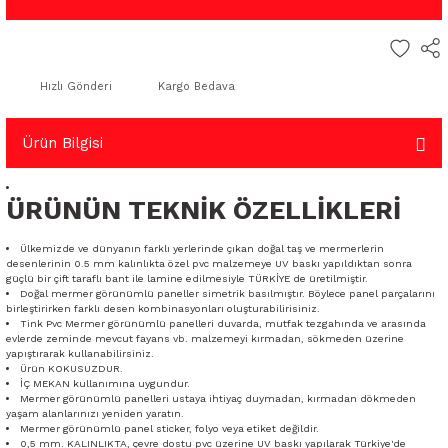
Hızlı Gönderi
Kargo Bedava
Ürün Bilgisi
ÜRÜNÜN TEKNİK ÖZELLİKLERİ
Ülkemizde ve dünyanın farklı yerlerinde çıkan doğal taş ve mermerlerin
desenlerinin 0.5 mm kalınlıkta özel pvc malzemeye UV baskı yapıldıktan sonra
güçlü bir çift taraflı bant ile lamine edilmesiyle TÜRKİYE de üretilmiştir.
Doğal mermer görünümlü paneller simetrik basılmıştır. Böylece panel parçalarını
birleştirirken farklı desen kombinasyonları oluşturabilirisiniz.
Tink Pvc Mermer görünümlü panelleri duvarda, mutfak tezgahında ve arasında
evlerde zeminde mevcut fayans vb. malzemeyi kırmadan, sökmeden üzerine
yapıştırarak kullanabilirsiniz.
Ürün KOKUSUZDUR.
İÇ MEKAN kullanımına uygundur.
Mermer görünümlü panelleri ustaya ihtiyaç duymadan, kırmadan dökmeden
yaşam alanlarınızı yeniden yaratın.
Mermer görünümlü panel sticker, folyo veya etiket değildir.
0,5 mm. KALINLIKTA, çevre dostu pvc üzerine UV baskı yapılarak Türkiye'de