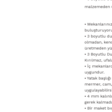
malzemeden ür
• Mekanlarınız
buluşturuyor
• 3 boyutlu d
olmadan, kendi
üretmeden yüz
• 3 Boyutlu D
Kırılmaz, ufa
• İç mekanlar
uygundur.
• Yatak başlığ
mermer, cam, 
uygulayabilirsi
• 4 mm kalınl
gerek kalmada
• Bir maket bı