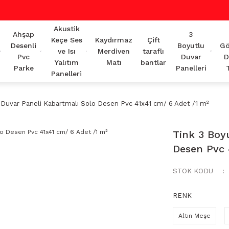
Akustik
Ahşap
3
Keçe Ses
Kaydırmaz
Çift
Desenli
Boyutlu
Gö
ve Isı
Merdiven
taraflı
Pvc
Duvar
D
Yalıtım
Matı
bantlar
Parke
Panelleri
Panelleri
 Duvar Paneli Kabartmalı Solo Desen Pvc 41x41 cm/ 6 Adet /1 m²
Tink 3 Boy
Desen Pvc 
STOK KODU
RENK
Altın Meşe