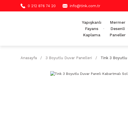
0 212 876 74 20
info@tink.com.tr
Yapışkanlı
Mermer
Fayans
Desenli
Kaplama
Paneller
Anasayfa
3 Boyutlu Duvar Panelleri
Tink 3 Boyutlu