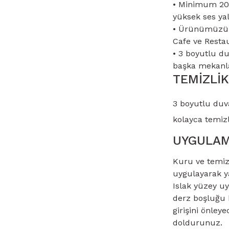
• Minimum 20 d
yüksek ses yal
• Ürünümüzün 
Cafe ve Restau
• 3 boyutlu du
başka mekanlar
TEMİZLİK
3 boyutlu duva
kolayca temizl
UYGULA
Kuru ve temiz 
uygulayarak ya
Islak yüzey u
derz boşluğu b
girişini önley
doldurunuz.