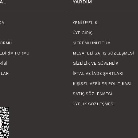
AL
YARDIM
DA
YENI ÜYELIK
ÜYE GIRIŞI
FORMU
ŞIFREMI UNUTTUM
ILDIRIM FORMU
MESAFELI SATIŞ SÖZLEŞMESI
KIBI
GIZLILIK VE GÜVENLIK
SLAR
İPTAL VE İADE ŞARTLARI
KIŞISEL VERILER POLITIKASI
SATIŞ SÖZLEŞMESI
ÜYELIK SÖZLEŞMESI