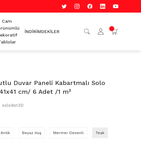
Cam
rünümlü
İNDİRİMDEKİLER
ekoratif
Tablolar
utlu Duvar Paneli Kabartmalı Solo
41x41 cm/ 6 Adet /1 m²
solodsn3D
Antik
Beyaz Huş
Mermer Desenli
Teak