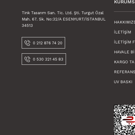
KURUMS
Tink Tasarım San. Tic. Ltd. Şti. Turgut Özal
Mah. 67. Sk. No:32/A ESENYURT/İSTANBUL
HAKKIMIZ
34513
İLETIŞIM
İLETIŞIM 
0 212 876 74 20
HAVALE B
0 530 321 45 83
KARGO TA
REFERAN
UV BASKI