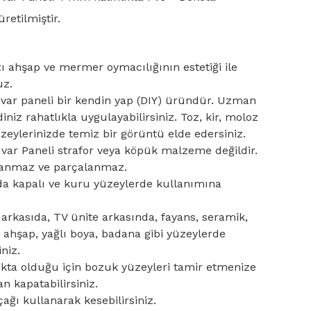
etilmiştir.
ı ahşap ve mermer oymacılığının estetiği ile
uz.
uvar paneli bir kendin yap (DIY) üründür. Uzman
niz rahatlıkla uygulayabilirsiniz. Toz, kir, moloz
eylerinizde temiz bir görüntü elde edersiniz.
uvar Paneli strafor veya köpük malzeme değildir.
lanmaz ve parçalanmaz.
da kapalı ve kuru yüzeylerde kullanımına
ı arkasıda, TV ünite arkasında, fayans, seramik,
ahşap, yağlı boya, badana gibi yüzeylerde
niz.
ıkta olduğu için bozuk yüzeyleri tamir etmenize
n kapatabilirsiniz.
çağı kullanarak kesebilirsiniz.