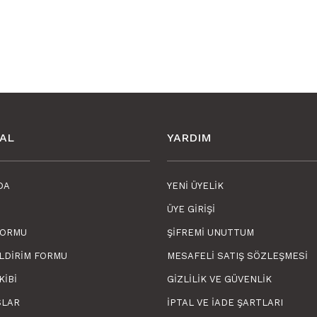
AL
YARDIM
DA
YENI ÜYELIK
ÜYE GIRIŞI
FORMU
ŞIFREMI UNUTTUM
ILDIRIM FORMU
MESAFELI SATIŞ SÖZLEŞMESI
KIBI
GIZLILIK VE GÜVENLIK
SLAR
İPTAL VE İADE ŞARTLARI
 Seramik Fayans Kaplama