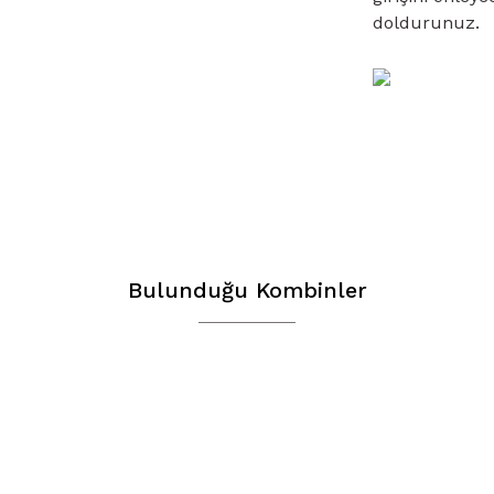
doldurunuz.
Bu ürünün fiyat b
yetersiz gördüğün
iletebilirsiniz.
Görüş ve öneriler
Bulunduğu Kombinler
Ürün resmi ka
Ürün açıklamas
Ürün bilgileri
Ürün fiyatı di
Bu ürüne benze