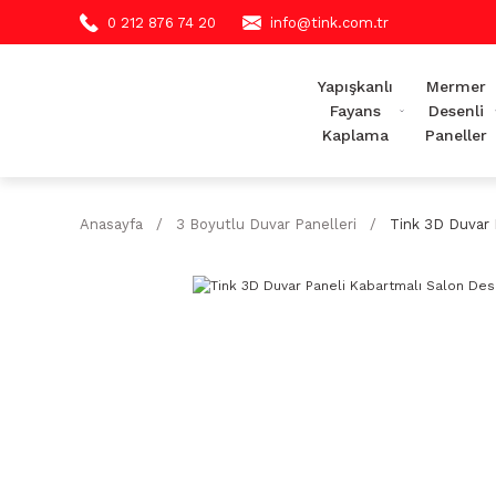
0 212 876 74 20
info@tink.com.tr
Yapışkanlı
Mermer
Fayans
Desenli
Kaplama
Paneller
Anasayfa
3 Boyutlu Duvar Panelleri
Tink 3D Duvar 