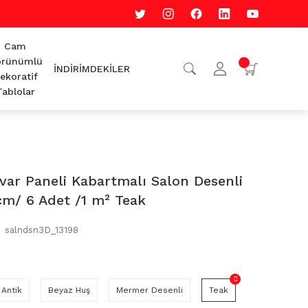
Cam
rünümlü
İNDİRİMDEKİLER
ekoratif
Tablolar
var Paneli Kabartmalı Salon Desenli
cm/ 6 Adet /1 m² Teak
salndsn3D_13198
Antik
Beyaz Huş
Mermer Desenli
Teak