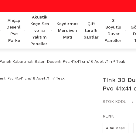
Akustik
Ahşap
3
Keçe Ses
Kaydırmaz
Çift
Desenli
Boyutlu
Gö
ve Isı
Merdiven
taraflı
Pvc
Duvar
D
Yalıtım
Matı
bantlar
Parke
Panelleri
Panelleri
Paneli Kabartmalı Salon Desenli Pvc 41x41 cm/ 6 Adet /1 m² Teak
Tink 3D Du
Pvc 41x41 
STOK KODU
RENK
Altın Meşe