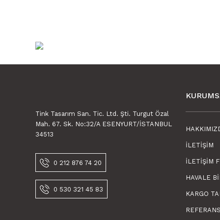
KURUMS
Tink Tasarım San. Tic. Ltd. Şti. Turgut Özal
Mah. 67. Sk. No:32/A ESENYURT/İSTANBUL
HAKKIMIZ
34513
İLETIŞIM
İLETIŞIM 
0 212 876 74 20
HAVALE B
0 530 321 45 83
KARGO TA
REFERAN
Tink Kendinden Yapışkanlı Çocuk Desenli 30x30 cm Pvc