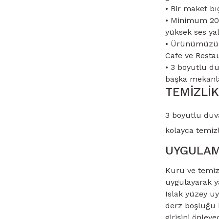
• Bir maket bı
• Minimum 20 d
yüksek ses yal
• Ürünümüzün 
Cafe ve Restau
• 3 boyutlu du
başka mekanlar
TEMİZLİK
3 boyutlu duva
kolayca temizl
UYGULA
Kuru ve temiz 
uygulayarak ya
Islak yüzey u
derz boşluğu b
girişini önley