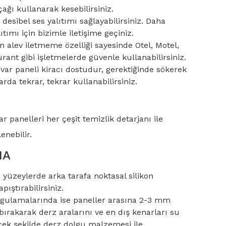
çağı kullanarak kesebilirsiniz.
esibel ses yalıtımı sağlayabilirsiniz. Daha
ıtımı için bizimle iletişime geçiniz.
alev iletmeme özelliği sayesinde Otel, Motel,
rant gibi işletmelerde güvenle kullanabilirsiniz.
var paneli kiracı dostudur, gerektiğinde sökerek
da tekrar, tekrar kullanabilirsiniz.
r panelleri her çeşit temizlik detarjanı ile
enebilir.
MA
yüzeylerde arka tarafa noktasal silikon
pıştırabilirsiniz.
ygulamalarında ise paneller arasına 2-3 mm
ırakarak derz aralarını ve en dış kenarları su
ecek şekilde derz dolgu malzemesi ile