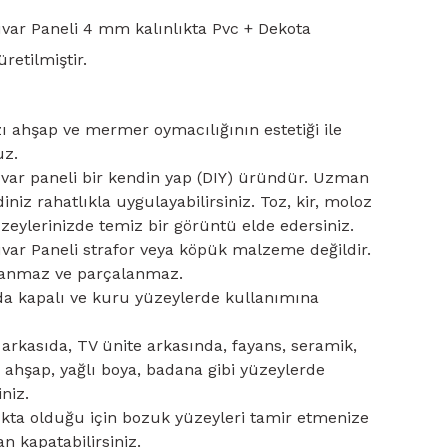
uvar Paneli 4 mm kalınlıkta Pvc + Dekota
etilmiştir.
ı ahşap ve mermer oymacılığının estetiği ile
uz.
uvar paneli bir kendin yap (DIY) üründür. Uzman
niz rahatlıkla uygulayabilirsiniz. Toz, kir, moloz
eylerinizde temiz bir görüntü elde edersiniz.
uvar Paneli strafor veya köpük malzeme değildir.
lanmaz ve parçalanmaz.
da kapalı ve kuru yüzeylerde kullanımına
ı arkasıda, TV ünite arkasında, fayans, seramik,
ahşap, yağlı boya, badana gibi yüzeylerde
niz.
ıkta olduğu için bozuk yüzeyleri tamir etmenize
n kapatabilirsiniz.