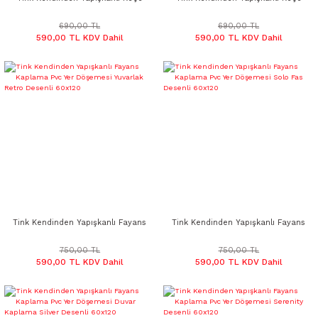
Karo Duvar Kağıdı Desenli Gri
Karo Duvar Kağıdı Desenli
48x48 cm
Devetüyü 48x48 cm
690,00 TL
690,00 TL
590,00 TL KDV Dahil
590,00 TL KDV Dahil
Tink Kendinden Yapışkanlı Fayans
Tink Kendinden Yapışkanlı Fayans
Kaplama Pvc Yer Döşemesi
Kaplama Pvc Yer Döşemesi Solo
Yuvarlak Retro Desenli 60x120
Fas Desenli 60x120
750,00 TL
750,00 TL
590,00 TL KDV Dahil
590,00 TL KDV Dahil