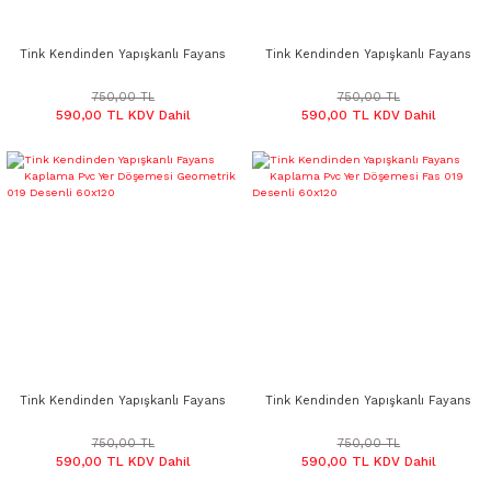
Tink Kendinden Yapışkanlı Fayans
Tink Kendinden Yapışkanlı Fayans
Kaplama Pvc Yer Döşemesi Metro
Kaplama Pvc Yer Döşemesi
Desenli 60x120
Geometrik Taş Desenli 60x120 cm
750,00 TL
750,00 TL
590,00 TL KDV Dahil
590,00 TL KDV Dahil
Tink Kendinden Yapışkanlı Fayans
Tink Kendinden Yapışkanlı Fayans
Kaplama Pvc Yer Döşemesi
Kaplama Pvc Yer Döşemesi Fas
Geometrik 019 Desenli 60x120
019 Desenli 60x120
750,00 TL
750,00 TL
590,00 TL KDV Dahil
590,00 TL KDV Dahil