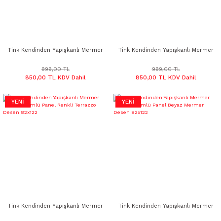
Tink Kendinden Yapışkanlı Mermer
Tink Kendinden Yapışkanlı Mermer
Görünümlü Panel Gri Ağ Desen
Görünümlü Panel Taş Mermer
82x122
Desen 82x122
999,00 TL
999,00 TL
850,00 TL KDV Dahil
850,00 TL KDV Dahil
YENİ
YENİ
Tink Kendinden Yapışkanlı Mermer
Tink Kendinden Yapışkanlı Mermer
Görünümlü Panel Renkli Terrazzo
Görünümlü Panel Beyaz Mermer