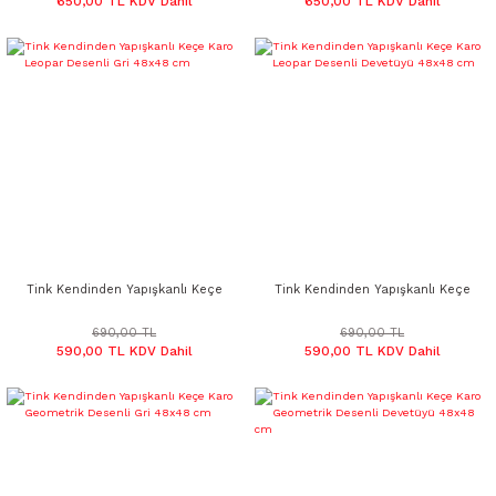
650,00 TL KDV Dahil
650,00 TL KDV Dahil
Tink Kendinden Yapışkanlı Keçe
Tink Kendinden Yapışkanlı Keçe
Karo Leopar Desenli Gri 48x48 cm
Karo Leopar Desenli Devetüyü
48x48 cm
690,00 TL
690,00 TL
590,00 TL KDV Dahil
590,00 TL KDV Dahil