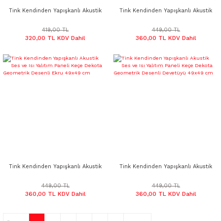
Tink Kendinden Yapışkanlı Akustik
Tink Kendinden Yapışkanlı Akustik
Ses ve Isı Yalıtım Paneli Keçe
Ses ve Isı Yalıtım Paneli Keçe
Dekota Leopar Desenli Beyaz
Dekota Leopar Desenli Açık Gri
419,00 TL
449,00 TL
320,00 TL KDV Dahil
360,00 TL KDV Dahil
49x49 cm
49x49 cm
Tink Kendinden Yapışkanlı Akustik
Tink Kendinden Yapışkanlı Akustik
Ses ve Isı Yalıtım Paneli Keçe
Ses ve Isı Yalıtım Paneli Keçe
Dekota Geometrik Desenli Ekru
Dekota Geometrik Desenli
449,00 TL
449,00 TL
360,00 TL KDV Dahil
360,00 TL KDV Dahil
49x49 cm
Devetüyü 49x49 cm