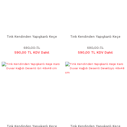
Tink Kendinden Yapışkanlı Keçe
Tink Kendinden Yapışkanlı Keçe
Karo Geometrik Desenli Gri 48x48
Karo Geometrik Desenli Devetüyü
cm
48x48 cm
690,00 TL
690,00 TL
590,00 TL KDV Dahil
590,00 TL KDV Dahil
Tink Kendinden Yapışkanlı Keçe
Tink Kendinden Yapışkanlı Keçe