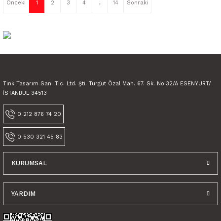
1
2
3
4
..
14
Tink Tasarım San. Tic. Ltd. Şti. Turgut Özal Mah. 67. Sk. No:32/A ESENYURT/
İSTANBUL 34513
0 212 876 74 20
0 530 321 45 83
KURUMSAL
YARDIM