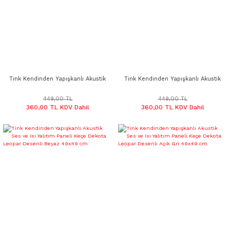
Tink Kendinden Yapışkanlı Akustik
Tink Kendinden Yapışkanlı Akustik
Ses ve Isı Yalıtım Paneli Keçe
Ses ve Isı Yalıtım Paneli Keçe
Dekota Leopar Desenli Ekru 49x49
Dekota Leopar Desenli Devetüyü
449,00 TL
449,00 TL
360,00 TL KDV Dahil
360,00 TL KDV Dahil
cm
49x49 cm