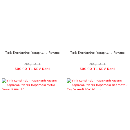
Tink Kendinden Yapışkanlı Fayans
Tink Kendinden Yapışkanlı Fayans
Kaplama Pvc Yer Döşemesi Duvar
Kaplama Pvc Yer Döşemesi
Kaplama Silver Desenli 60x120
Serenity Desenli 60x120
750,00 TL
750,00 TL
590,00 TL KDV Dahil
590,00 TL KDV Dahil