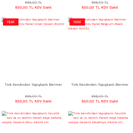
Desen 82x122
Desen 82x122
999,00 TL
999,00 TL
850,00 TL KDV Dahil
850,00 TL KDV Dahil
YENİ
YENİ
Tink Kendinden Yapışkanlı Mermer
Tink Kendinden Yapışkanlı Mermer
Görünümlü Panel Silver Desen
Görünümlü Panel Belgıum Black
82x122
Desen 82x122
999,00 TL
999,00 TL
850,00 TL KDV Dahil
850,00 TL KDV Dahil