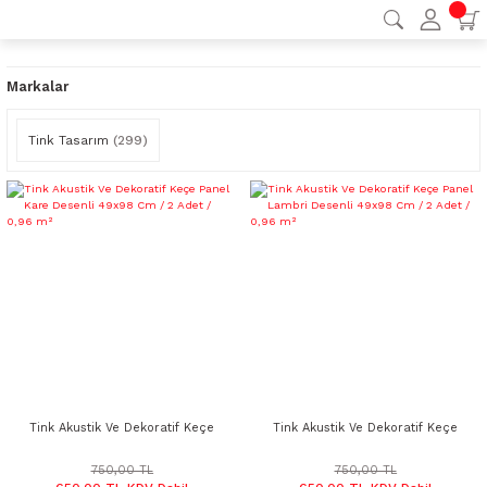
Markalar
Tink Tasarım
(299)
Tink Akustik Ve Dekoratif Keçe
Tink Akustik Ve Dekoratif Keçe
Panel Kare Desenli 49x98 Cm / 2
Panel Lambri Desenli 49x98 Cm /
Adet / 0,96 m²
2 Adet / 0,96 m²
750,00 TL
750,00 TL