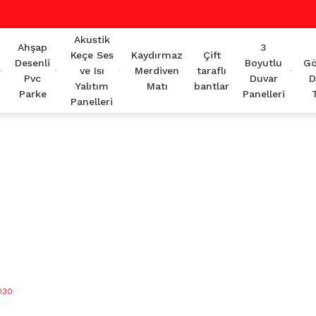
Akustik
Ahşap
3
Keçe Ses
Kaydırmaz
Çift
Desenli
Boyutlu
Gö
ve Isı
Merdiven
taraflı
Pvc
Duvar
D
Yalıtım
Matı
bantlar
Parke
Panelleri
Panelleri
030