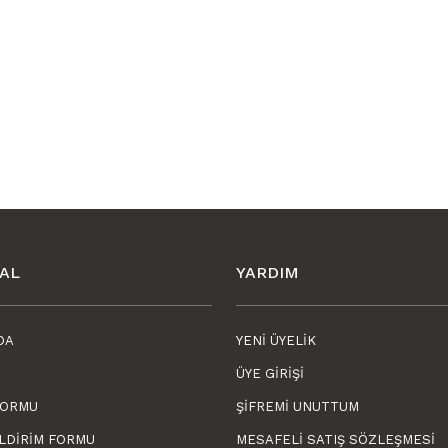
AL
YARDIM
DA
YENI ÜYELIK
ÜYE GIRIŞI
FORMU
ŞIFREMI UNUTTUM
ILDIRIM FORMU
MESAFELI SATIŞ SÖZLEŞMESI