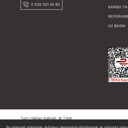
0 530 321 45 83
KARGO TA
REFERAN
UV BASKI
Tüm Hakları Saklıdır. © TINK
Bu internet sitesinde, kullanıcı deneyimini geliştirmek ve internet site