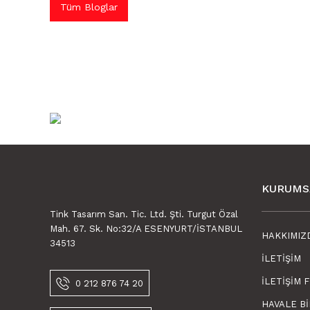
Tüm Bloglar
KURUMS
Tink Tasarım San. Tic. Ltd. Şti. Turgut Özal
Mah. 67. Sk. No:32/A ESENYURT/İSTANBUL
HAKKIMIZ
34513
İLETIŞIM
İLETIŞIM 
0 212 876 74 20
HAVALE B