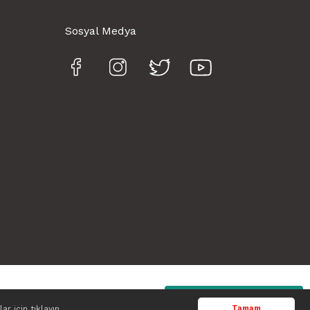
Sosyal Medya
Whatsapp
lar için tıklayın
Tamam