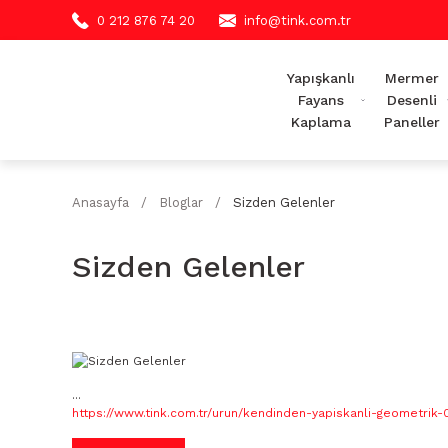
0 212 876 74 20
info@tink.com.tr
Yapışkanlı
Mermer
Fayans
Desenli
Kaplama
Paneller
Anasayfa
Bloglar
Sizden Gelenler
Sizden Gelenler
...
https://www.tink.com.tr/urun/kendinden-yapiskanli-geometrik-