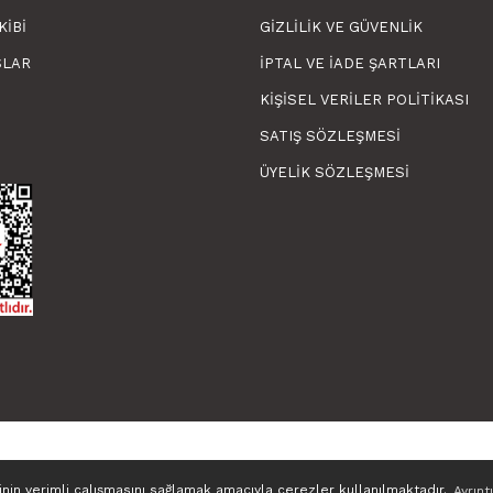
KIBI
GIZLILIK VE GÜVENLIK
SLAR
İPTAL VE İADE ŞARTLARI
KIŞISEL VERILER POLITIKASI
SATIŞ SÖZLEŞMESI
ÜYELIK SÖZLEŞMESI
sinin verimli çalışmasını sağlamak amacıyla çerezler kullanılmaktadır.
Ayrıntı