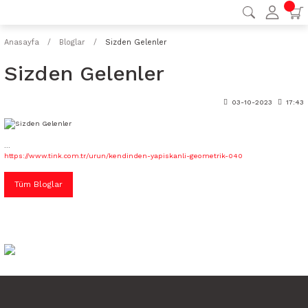
Anasayfa
Bloglar
Sizden Gelenler
Sizden Gelenler
03-10-2023
17:43
...
https://www.tink.com.tr/urun/kendinden-yapiskanli-geometrik-040
Tüm Bloglar