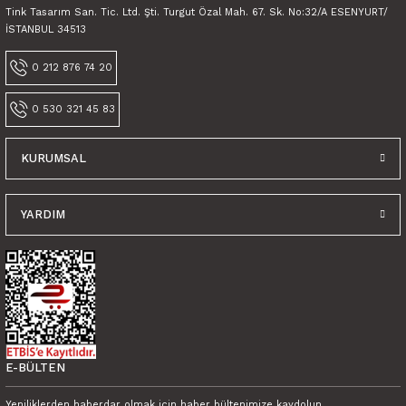
Tink Tasarım San. Tic. Ltd. Şti. Turgut Özal Mah. 67. Sk. No:32/A ESENYURT/
İSTANBUL 34513
0 212 876 74 20
0 530 321 45 83
KURUMSAL
YARDIM
E-BÜLTEN
Yeniliklerden haberdar olmak için haber bültenimize kaydolun