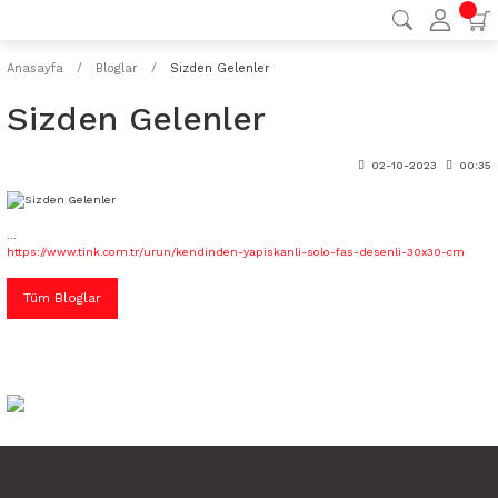
Anasayfa
Bloglar
Sizden Gelenler
Sizden Gelenler
02-10-2023
00:35
...
https://www.tink.com.tr/urun/kendinden-yapiskanli-solo-fas-desenli-30x30-cm
Tüm Bloglar