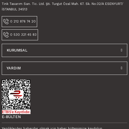
Tink Tasarım San. Tic. Ltd. Şti. Turgut Özal Mah. 67. Sk. No:32/A ESENYURT/
İSTANBUL 34513
0 212 876 74 20
0 530 321 45 83
KURUMSAL
YARDIM
E-BÜLTEN
Yeniliklerden haberdar olmak için haber bültenimize kaydolun