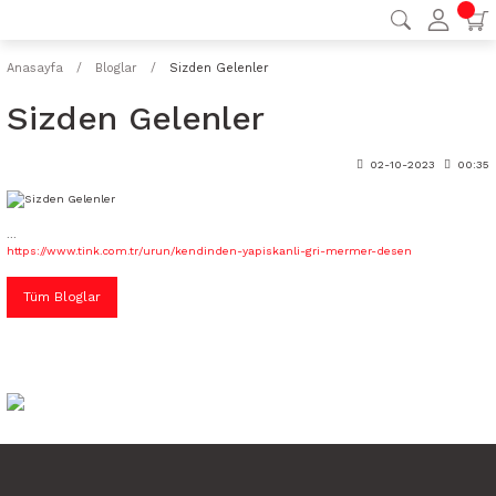
Anasayfa
Bloglar
Sizden Gelenler
Sizden Gelenler
02-10-2023
00:35
...
https://www.tink.com.tr/urun/kendinden-yapiskanli-gri-mermer-desen
Tüm Bloglar