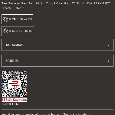
Tink Tasarım San. Tic. Ltd. Şti. Turgut Özal Mah. 67. Sk. No:32/A ESENYURT/
İSTANBUL 34513
0 212 876 74 20
0 530 321 45 83
KURUMSAL
YARDIM
E-BÜLTEN
Yeniliklerden haberdar olmak için haber bültenimize kaydolun