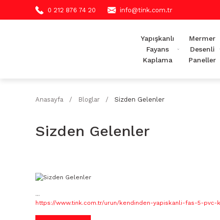
0 212 876 74 20
info@tink.com.tr
Yapışkanlı
Mermer
Fayans
Desenli
Kaplama
Paneller
Anasayfa
Bloglar
Sizden Gelenler
Sizden Gelenler
...
https://www.tink.com.tr/urun/kendinden-yapiskanli-fas-5-pvc-