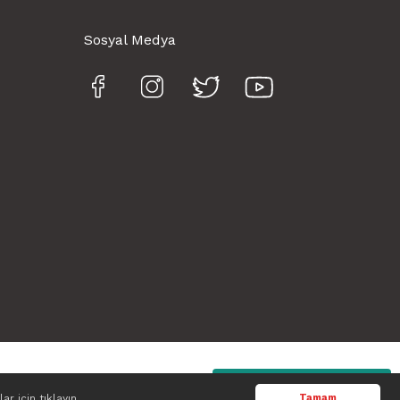
Sosyal Medya
Whatsapp
lar için tıklayın
Tamam