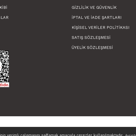
KIBI
GIZLILIK VE GÜVENLIK
SLAR
İPTAL VE İADE ŞARTLARI
KIŞISEL VERILER POLITIKASI
SATIŞ SÖZLEŞMESI
ÜYELIK SÖZLEŞMESI
sinin verimli çalışmasını sağlamak amacıyla çerezler kullanılmaktadır.
Ayrıntı