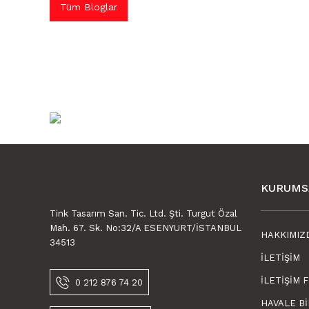
Tüm Bloglar
KURUMS
Tink Tasarım San. Tic. Ltd. Şti. Turgut Özal
Mah. 67. Sk. No:32/A ESENYURT/İSTANBUL
HAKKIMIZ
34513
İLETIŞIM
İLETIŞIM 
0 212 876 74 20
HAVALE B