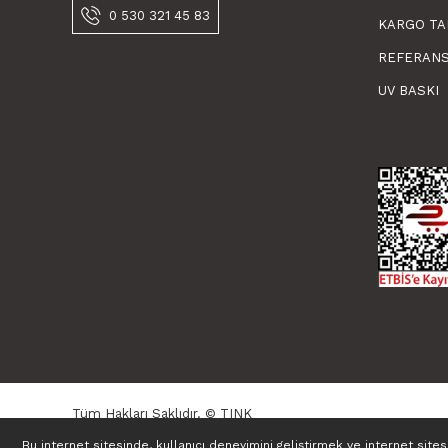
0 530 321 45 83
KARGO TA
REFERAN
UV BASKI
Tüm Hakları Saklıdır. © TINK
Bu internet sitesinde, kullanıcı deneyimini geliştirmek ve internet site