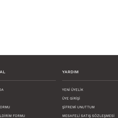
AL
YARDIM
DA
YENI ÜYELIK
ÜYE GIRIŞI
FORMU
ŞIFREMI UNUTTUM
ILDIRIM FORMU
MESAFELI SATIŞ SÖZLEŞMESI