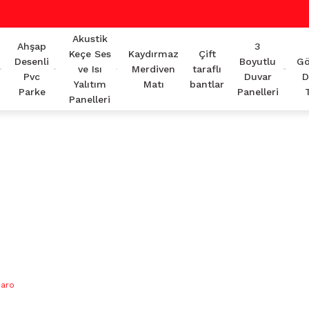
Akustik
Ahşap
3
Keçe Ses
Kaydırmaz
Çift
Desenli
Boyutlu
Gö
ve Isı
Merdiven
taraflı
Pvc
Duvar
D
Yalıtım
Matı
bantlar
Parke
Panelleri
Panelleri
karo