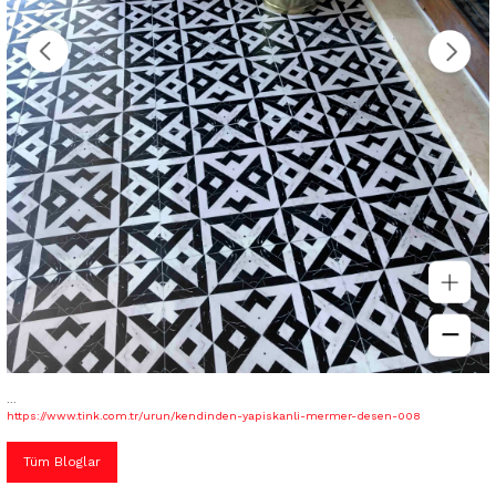
...
https://www.tink.com.tr/urun/kendinden-yapiskanli-mermer-desen-008
Tüm Bloglar