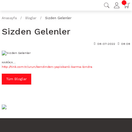
Anasayfa
Bloglar
Sizden Gelenler
Sizden Gelenler
08-07-2022
08:08
HARİKA...
http://tink.com.tr/urun/kendinden-yapiskanli-karma-londra
Tüm Bloglar