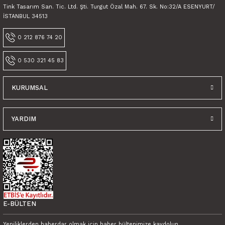
Tink Tasarım San. Tic. Ltd. Şti. Turgut Özal Mah. 67. Sk. No:32/A ESENYURT/
İSTANBUL 34513
0 212 876 74 20
0 530 321 45 83
KURUMSAL
YARDIM
E-BÜLTEN
Yeniliklerden haberdar olmak için haber bültenimize kaydolun