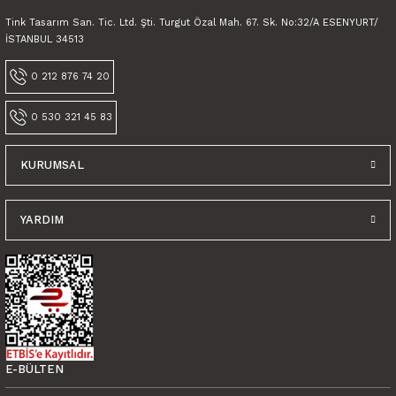
Tink Tasarım San. Tic. Ltd. Şti. Turgut Özal Mah. 67. Sk. No:32/A ESENYURT/
İSTANBUL 34513
0 212 876 74 20
0 530 321 45 83
KURUMSAL
YARDIM
E-BÜLTEN