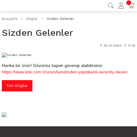
Anasayfa
Bloglar
Sizden Gelenler
Sizden Gelenler
23-01-2024
17:19
Harika bir ürün! Gözünüz kapalı güvenip alabilirsiniz.
https://www.tink.com.tr/urun/kendinden-yapiskanli-serenity-desen
Tüm Bloglar