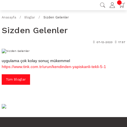
Anasayfa
Bloglar
Sizden Gelenler
Sizden Gelenler
07-12-2023
17:57
uygulama çok kolay sonuç mükemmel
https://www.tink.com.tr/urun/kendinden-yapiskanli-tekli-5-1
Tüm Bloglar