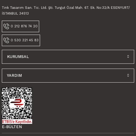
Tink Tasarım San. Tic. Ltd. Şti. Turgut Özal Mah. 67. Sk. No:32/A ESENYURT/
İSTANBUL 34513
0 212 876 74 20
0 530 321 45 83
KURUMSAL
YARDIM
E-BÜLTEN