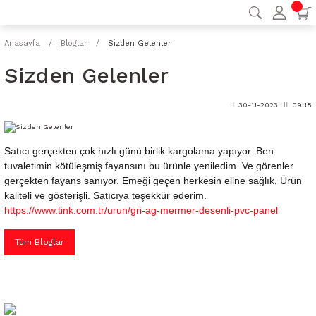
Anasayfa
Bloglar
Sizden Gelenler
Sizden Gelenler
30-11-2023
09:18
Satıcı gerçekten çok hızlı günü birlik kargolama yapıyor. Ben
tuvaletimin kötüleşmiş fayansını bu ürünle yeniledim. Ve görenler
gerçekten fayans sanıyor. Emeği geçen herkesin eline sağlık. Ürün
kaliteli ve gösterişli. Satıcıya teşekkür ederim.
https://www.tink.com.tr/urun/gri-ag-mermer-desenli-pvc-panel
Tüm Bloglar