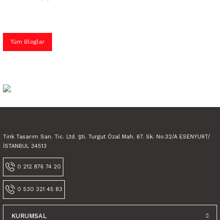
Tüm Bloglar
Tink Tasarım San. Tic. Ltd. Şti. Turgut Özal Mah. 67. Sk. No:32/A ESENYURT/
İSTANBUL 34513
0 212 876 74 20
0 530 321 45 83
KURUMSAL